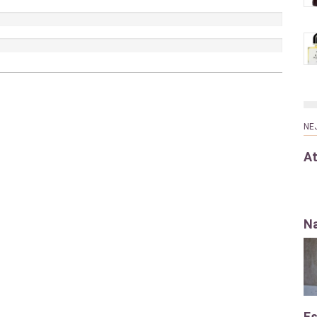
NE
At
Na
Es