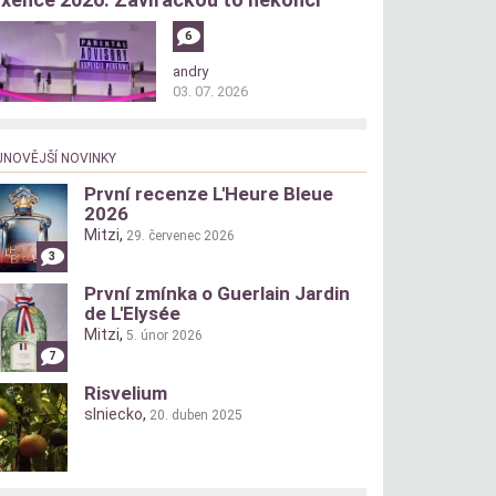
6
andry
03. 07. 2026
JNOVĚJŠÍ NOVINKY
První recenze L'Heure Bleue
2026
Mitzi
,
29. červenec 2026
3
První zmínka o Guerlain Jardin
de L'Elysée
Mitzi
,
5. únor 2026
7
Risvelium
slniecko
,
20. duben 2025