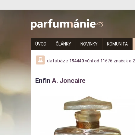
Parfumanie.cz
–
vše
ÚVOD
ČLÁNKY
NOVINKY
KOMUNITA
o
vůních,
databáze
194440
vůní od
11676
značek a
2
parfémech
Enfin
A. Joncaire
a
aromaterapii