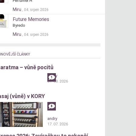
Perfumer H
Miru
, 04. srpen 2026
Future Memories
Byredo
Miru
, 04. srpen 2026
JNOVĚJŠÍ ČLÁNKY
aratma – vůně pocitů
andry
1
01. 08. 2026
saj (vůně) v KORY
8
andry
17. 07. 2026
xence 2026: Zavíračkou to nekončí