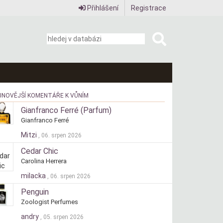
Přihlášení
Registrace
JNOVĚJŠÍ KOMENTÁŘE K VŮNÍM
Gianfranco Ferré (Parfum)
Gianfranco Ferré
Mitzi
, 06. srpen 2026
Cedar Chic
Carolina Herrera
milacka
, 06. srpen 2026
Penguin
Zoologist Perfumes
andry
, 05. srpen 2026