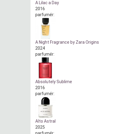
A Lilac a Day
2016
parfumér:
A Night Fragrance by Zara Origins
2024
parfumér:
Absolutely Sublime
2016
parfumér:
Alto Astral
2025
parfumér: