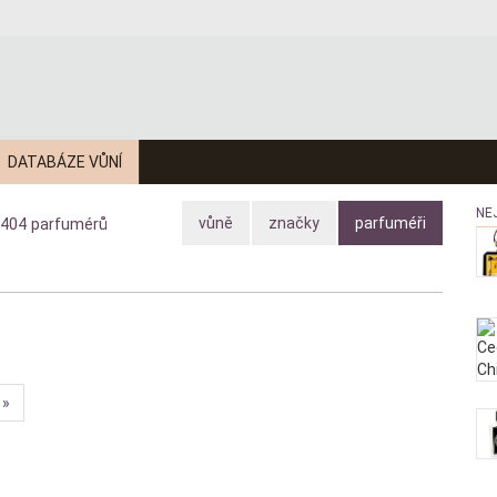
DATABÁZE VŮNÍ
NE
vůně
značky
parfuméři
404
parfumérů
»