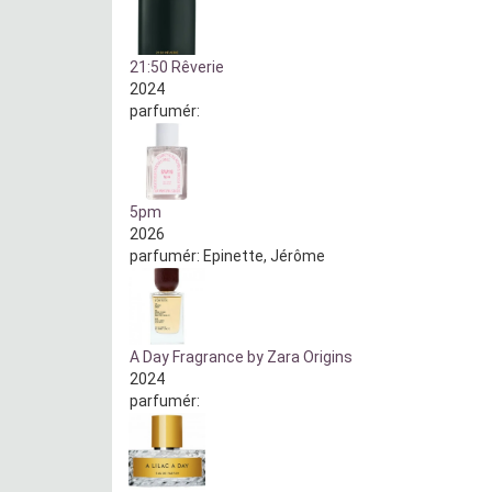
21:50 Rêverie
2024
parfumér:
5pm
2026
parfumér:
Epinette, Jérôme
A Day Fragrance by Zara Origins
2024
parfumér: