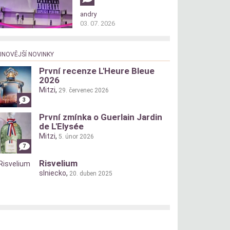
andry
03. 07. 2026
JNOVĚJŠÍ NOVINKY
První recenze L'Heure Bleue
2026
Mitzi
,
29. červenec 2026
3
První zmínka o Guerlain Jardin
de L'Elysée
Mitzi
,
5. únor 2026
7
Risvelium
slniecko
,
20. duben 2025