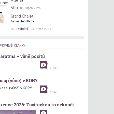
Mizensir
Miru
, 05. srpen 2026
Grand Chalet
Astier de Villatte
blackviolet
, 04. srpen 2026
JNOVĚJŠÍ ČLÁNKY
aratma – vůně pocitů
andry
1
01. 08. 2026
saj (vůně) v KORY
andry
8
17. 07. 2026
xence 2026: Zavíračkou to nekončí
6