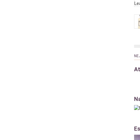
NE
At
Na
Es