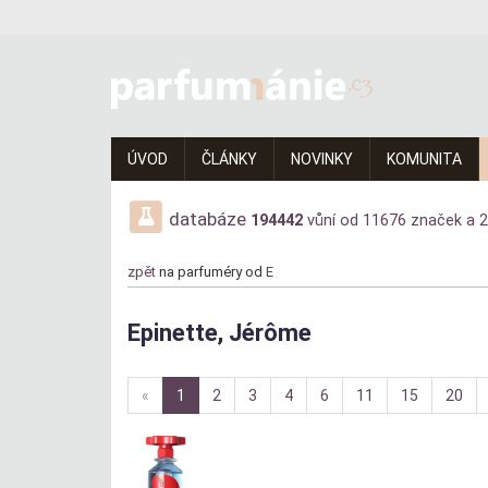
Parfumanie.cz
–
vše
ÚVOD
ČLÁNKY
NOVINKY
KOMUNITA
o
vůních,
databáze
194442
vůní od
11676
značek a
2
parfémech
zpět
na parfuméry od
E
a
Epinette, Jérôme
aromaterapii
Diskuze:
«
1
2
3
4
6
11
15
20