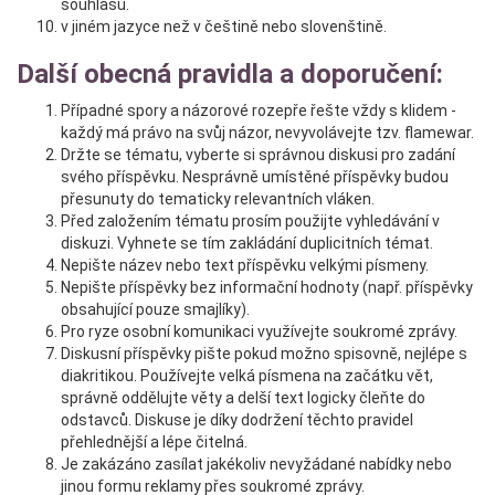
souhlasu.
v jiném jazyce než v češtině nebo slovenštině.
Další obecná pravidla a doporučení:
Případné spory a názorové rozepře řešte vždy s klidem -
každý má právo na svůj názor, nevyvolávejte tzv. flamewar.
Držte se tématu, vyberte si správnou diskusi pro zadání
svého příspěvku. Nesprávně umístěné příspěvky budou
přesunuty do tematicky relevantních vláken.
Před založením tématu prosím použijte vyhledávání v
diskuzi. Vyhnete se tím zakládání duplicitních témat.
Nepište název nebo text příspěvku velkými písmeny.
Nepište příspěvky bez informační hodnoty (např. příspěvky
obsahující pouze smajlíky).
Pro ryze osobní komunikaci využívejte soukromé zprávy.
Diskusní příspěvky pište pokud možno spisovně, nejlépe s
diakritikou. Používejte velká písmena na začátku vět,
správně oddělujte věty a delší text logicky čleňte do
odstavců. Diskuse je díky dodržení těchto pravidel
přehlednější a lépe čitelná.
Je zakázáno zasílat jakékoliv nevyžádané nabídky nebo
jinou formu reklamy přes soukromé zprávy.