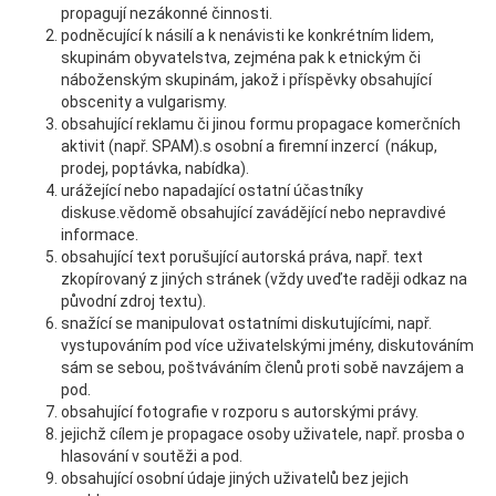
propagují nezákonné činnosti.
podněcující k násilí a k nenávisti ke konkrétním lidem,
skupinám obyvatelstva, zejména pak k etnickým či
náboženským skupinám, jakož i příspěvky obsahující
obscenity a vulgarismy.
obsahující reklamu či jinou formu propagace komerčních
aktivit (např. SPAM).s osobní a firemní inzercí (nákup,
prodej, poptávka, nabídka).
urážející nebo napadající ostatní účastníky
diskuse.vědomě obsahující zavádějící nebo nepravdivé
informace.
obsahující text porušující autorská práva, např. text
zkopírovaný z jiných stránek (vždy uveďte raději odkaz na
původní zdroj textu).
snažící se manipulovat ostatními diskutujícími, např.
vystupováním pod více uživatelskými jmény, diskutováním
sám se sebou, poštváváním členů proti sobě navzájem a
pod.
obsahující fotografie v rozporu s autorskými právy.
jejichž cílem je propagace osoby uživatele, např. prosba o
hlasování v soutěži a pod.
obsahující osobní údaje jiných uživatelů bez jejich