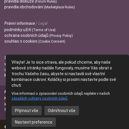
pravidla
diskuze
(Forum Rules)
pravidla
obchodování
(Marketplace Rules)
Právní informace
/ Legal
podmínky
užití
(Terms of Use)
ochrana
osobních údajů
(Privacy Policy)
souhlas s
cookies
(Cookie Consent)
Správci
/ Admins
Vítejte! Je to sice otrava, ale pokud chceme, aby naše
wendulka
webové stránky nadále fungovaly, musíme Vás obrat o
slniecko
trochu Vašeho času, abyste si nastavili své vlastní
Mitzi
kombinace cukroví. Koláčky si prosím nastavte podle své
chuti:
Kontakt
/ Contact
Více informací o zpracování osobních údajů najdete v našich
Kontaktujte nás
zásadách ochrany osobních údajů
.
(Contact Us)
info@parfumanie.cz
facebook.com/parfumaniecz
Přijmout vše
Odmítnout vše
Nastavit preference
© 2014 - 2026
parfumanie.cz