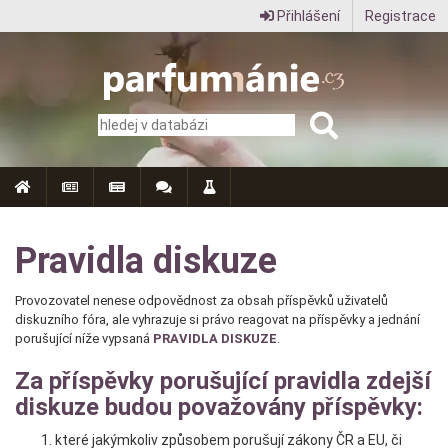
Přihlášení
Registrace
Parfumanie.cz
–
vše
o
vůních,
parfémech
Pravidla diskuze
a
Provozovatel nenese odpovědnost za obsah příspěvků uživatelů
aromaterapii
diskuzního fóra, ale vyhrazuje si právo reagovat na příspěvky a jednání
porušující níže vypsaná
PRAVIDLA DISKUZE
.
Za příspěvky porušující pravidla zdejší
diskuze budou považovány příspěvky:
které jakýmkoliv způsobem porušují zákony ČR a EU, či