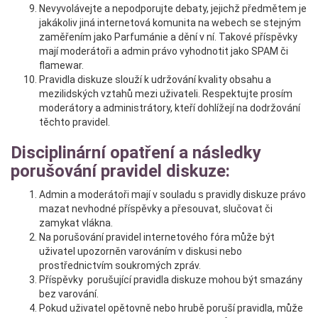
Nevyvolávejte a nepodporujte debaty, jejichž předmětem je
jakákoliv jiná internetová komunita na webech se stejným
zaměřením jako Parfumánie a dění v ní. Takové příspěvky
mají moderátoři a admin právo vyhodnotit jako SPAM či
flamewar.
Pravidla diskuze slouží k udržování kvality obsahu a
mezilidských vztahů mezi uživateli. Respektujte prosím
moderátory a administrátory, kteří dohlížejí na dodržování
těchto pravidel.
Disciplinární opatření a následky
porušování pravidel diskuze:
Admin a moderátoři mají v souladu s pravidly diskuze právo
mazat nevhodné příspěvky a přesouvat, slučovat či
zamykat vlákna.
Na porušování pravidel internetového fóra může být
uživatel upozorněn varováním v diskusi nebo
prostřednictvím soukromých zpráv.
Příspěvky porušující pravidla diskuze mohou být smazány
bez varování.
Pokud uživatel opětovně nebo hrubě poruší pravidla, může