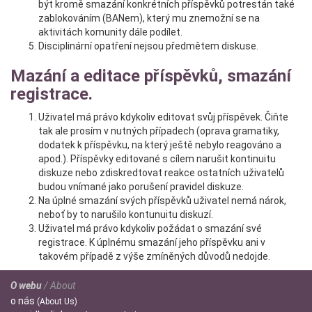
být kromě smazání konkrétních příspěvků potrestán také
zablokováním (BANem), který mu znemožní se na
aktivitách komunity dále podílet.
Disciplinární opatření nejsou předmětem diskuse.
Mazání a editace příspěvků, smazání
registrace.
Uživatel má právo kdykoliv editovat svůj příspěvek. Čiňte
tak ale prosím v nutných případech (oprava gramatiky,
dodatek k příspěvku, na který ještě nebylo reagováno a
apod.). Příspěvky editované s cílem narušit kontinuitu
diskuze nebo zdiskredtovat reakce ostatních uživatelů
budou vnímané jako porušení pravidel diskuze.
Na úplné smazání svých příspěvků uživatel nemá nárok,
neboť by to narušilo kontunuitu diskuzí.
Uživatel má právo kdykoliv požádat o smazání své
registrace. K úplnému smazání jeho příspěvku ani v
takovém případě z výše zmíněných důvodů nedojde.
O webu
/ About
o
nás
(About Us)