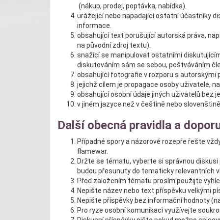
(nákup, prodej, poptávka, nabídka).
urážející nebo napadající ostatní účastníky 
informace.
obsahující text porušující autorská práva, nap
na původní zdroj textu).
snažící se manipulovat ostatními diskutující
diskutováním sám se sebou, poštváváním čle
obsahující fotografie v rozporu s autorskými 
jejichž cílem je propagace osoby uživatele, na
obsahující osobní údaje jiných uživatelů bez j
v jiném jazyce než v češtině nebo slovenštině
Další obecná pravidla a doporu
Případné spory a názorové rozepře řešte vždy 
flamewar.
Držte se tématu, vyberte si správnou diskus
budou přesunuty do tematicky relevantních v
Před založením tématu prosím použijte vyhled
Nepište název nebo text příspěvku velkými p
Nepište příspěvky bez informační hodnoty (nap
Pro ryze osobní komunikaci využívejte soukr