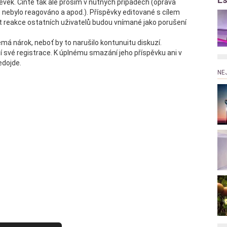
pěvek. Čiňte tak ale prosím v nutných případech (oprava
ě nebylo reagováno a apod.). Příspěvky editované s cílem
t reakce ostatních uživatelů budou vnímané jako porušení
má nárok, neboť by to narušilo kontunuitu diskuzí.
 své registrace. K úplnému smazání jeho příspěvku ani v
edojde.
NE