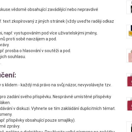
diskuse.vědomě obsahující zavádějící nebo nepravdivé
ř. text zkopírovaný z jiných stránek (vždy uveďte raději odkaz
mi, např. vystupováním pod více uživatelskými jmény,
nů proti sobě navzájem a pod.
právy.
př. prosba o hlasování v soutěži a pod.
ejich souhlasu.
.
čení:
s klidem - každý má právo na svůj názor, nevyvolávejte tzv.
i pro zadání svého příspěvku. Nesprávně umístěné příspěvky
láken.
ávání v diskuzi. Vyhnete se tím zakládání duplicitních témat.
ísmeny.
ř. příspěvky obsahující pouze smajlíky).
omé zprávy.