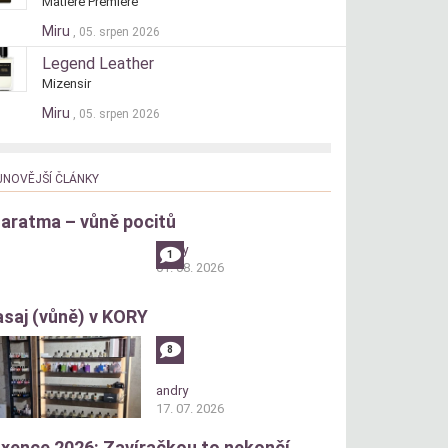
Matière Première
Miru
, 05. srpen 2026
Legend Leather
Mizensir
Miru
, 05. srpen 2026
JNOVĚJŠÍ ČLÁNKY
aratma – vůně pocitů
andry
1
01. 08. 2026
saj (vůně) v KORY
8
andry
17. 07. 2026
xence 2026: Zavíračkou to nekončí