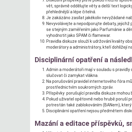
Diskusní příspěvky pište pokud možno spisovn
vět, správně oddělujte věty a delší text logic
přehlednější a lépe čitelná.
Je zakázáno zasílat jakékoliv nevyžádané na
Nevyvolávejte a nepodporujte debaty, jejichž
se stejným zaměřením jako Parfumánie a dění
vyhodnotit jako SPAM či flamewar.
Pravidla diskuze slouží k udržování kvality o
moderátory a administrátory, kteří dohlížejí 
Disciplinární opatření a násle
Admin a moderátoři mají v souladu s pravidl
slučovat či zamykat vlákna.
Na porušování pravidel internetového fóra mů
prostřednictvím soukromých zpráv.
Příspěvky porušující pravidla diskuze mohou
Pokud uživatel opětovně nebo hrubě poruší p
potrestán také zablokováním (BANem), který 
Disciplinární opatření nejsou předmětem disk
Mazání a editace příspěvků, s