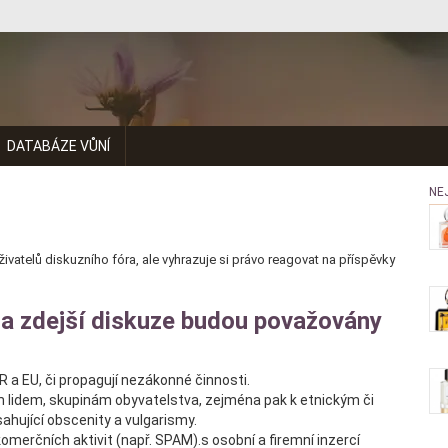
DATABÁZE VŮNÍ
NE
atelů diskuzního fóra, ale vyhrazuje si právo reagovat na příspěvky
dla zdejší diskuze budou považovány
 a EU, či propagují nezákonné činnosti.
ním lidem, skupinám obyvatelstva, zejména pak k etnickým či
hující obscenity a vulgarismy.
omerčních aktivit (např. SPAM).s osobní a firemní inzercí