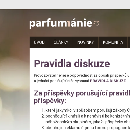
Parfumanie.cz
–
vše
ÚVOD
ČLÁNKY
NOVINKY
KOMUNITA
o
vůních,
Pravidla diskuze
parfémech
Provozovatel nenese odpovědnost za obsah příspěvků uživ
a
a jednání porušující níže vypsaná
PRAVIDLA DISKUZE
.
aromaterapii
Za příspěvky porušující pravi
příspěvky:
které jakýmkoliv způsobem porušují zákony ČR
podněcující k násilí a k nenávisti ke konkrét
náboženským skupinám, jakož i příspěvky obsa
obsahující reklamu či jinou formu propagace k