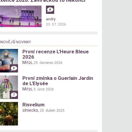
6
andry
03. 07. 2026
JNOVĚJŠÍ NOVINKY
První recenze L'Heure Bleue
2026
Mitzi
,
29. červenec 2026
3
První zmínka o Guerlain Jardin
de L'Elysée
Mitzi
,
5. únor 2026
7
Risvelium
slniecko
,
20. duben 2025