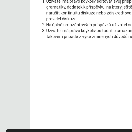
Uživatel má právo kdykoliv editovat svůj přís
gramatiky, dodatek k příspěvku, na který ješt
narušit kontinuitu diskuze nebo zdiskredtova
pravidel diskuze.
Na úplné smazání svých příspěvků uživatel ne
Uživatel má právo kdykoliv požádat o smazání
takovém případě z výše zmíněných důvodů n