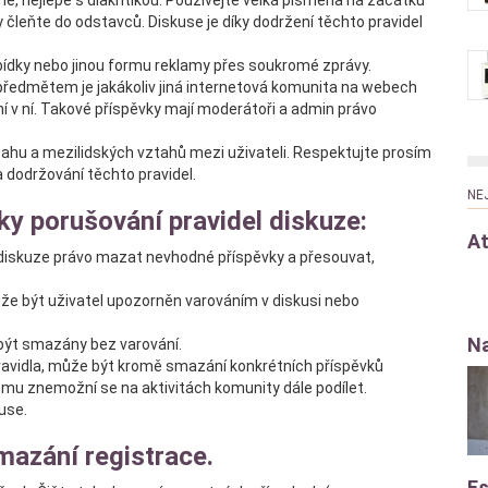
ě, nejlépe s diakritikou. Používejte velká písmena na začátku
ky čleňte do odstavců. Diskuse je díky dodržení těchto pravidel
bídky nebo jinou formu reklamy přes soukromé zprávy.
 předmětem je jakákoliv jiná internetová komunita na webech
 v ní. Takové příspěvky mají moderátoři a admin právo
bsahu a mezilidských vztahů mezi uživateli. Respektujte prosím
na dodržování těchto pravidel.
NE
dky porušování pravidel diskuze:
At
y diskuze právo mazat nevhodné příspěvky a přesouvat,
že být uživatel upozorněn varováním v diskusi nebo
Na
 být smazány bez varování.
ravidla, může být kromě smazání konkrétních příspěvků
mu znemožní se na aktivitách komunity dále podílet.
use.
mazání registrace.
Es