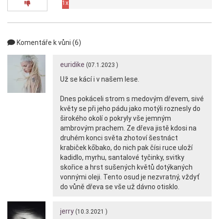
1x
Komentáře k vůni (6)
euridike
(07.1.2023 )
Už se kácí i v našem lese.
Dnes pokáceli strom s medovým dřevem, sivé
květy se při jeho pádu jako motýli roznesly do
širokého okolí o pokryly vše jemným
ambrovým prachem. Ze dřeva jistě kdosi na
druhém konci světa zhotoví šestnáct
krabiček kōbako, do nich pak čísi ruce uloží
kadidlo, myrhu, santalové tyčinky, svitky
skořice a hrst sušených květů dotýkaných
vonnými oleji. Tento osud je nezvratný, vždyť
do vůně dřeva se vše už dávno otisklo.
jerry
(10.3.2021 )