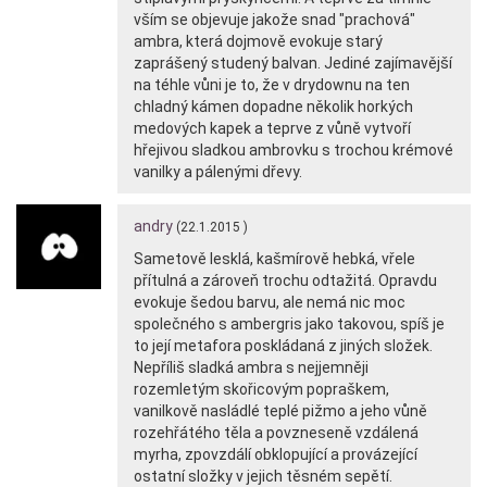
vším se objevuje jakože snad "prachová"
ambra, která dojmově evokuje starý
zaprášený studený balvan. Jediné zajímavější
na téhle vůni je to, že v drydownu na ten
chladný kámen dopadne několik horkých
medových kapek a teprve z vůně vytvoří
hřejivou sladkou ambrovku s trochou krémové
vanilky a pálenými dřevy.
andry
(22.1.2015 )
Sametově lesklá, kašmírově hebká, vřele
přítulná a zároveň trochu odtažitá. Opravdu
evokuje šedou barvu, ale nemá nic moc
společného s ambergris jako takovou, spíš je
to její metafora poskládaná z jiných složek.
Nepříliš sladká ambra s nejjemněji
rozemletým skořicovým popraškem,
vanilkově nasládlé teplé pižmo a jeho vůně
rozehřátého těla a povzneseně vzdálená
myrha, zpovzdálí obklopující a provázející
ostatní složky v jejich těsném sepětí.