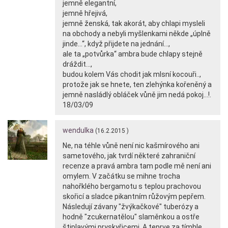
jemně elegantní,
jemně hřejivá,
jemně ženská, tak akorát, aby chlapi mysleli
na obchody a nebyli myšlenkami někde „úplně
jinde…“, když přijdete na jednání…,
ale ta „potvůrka“ ambra bude chlapy stejně
dráždit...,
budou kolem Vás chodit jak mlsní kocouři..,
protože jak se hnete, ten zlehýnka kořeněný a
jemně nasládlý obláček vůně jim nedá pokoj…!.
18/03/09
wendulka
(16.2.2015 )
Ne, na téhle vůně není nic kašmírového ani
sametového, jak tvrdí některé zahraniční
recenze a pravá ambra tam podle mě není ani
omylem. V začátku se mihne trocha
nahořklého bergamotu s teplou prachovou
skořicí a sladce pikantním růžovým pepřem.
Následují závany "žvýkačkové" tuberózy a
hodně "zcukernatělou" slaměnkou a ostře
štiplavými pryskyřicemi. A teprve za tímhle