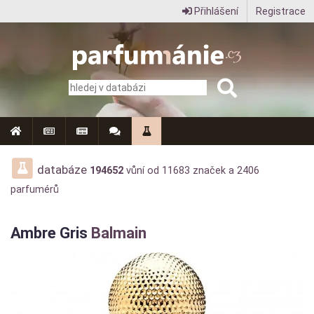
Přihlášení
Registrace
Parfumanie.cz
–
vše
o
vůních,
parfémech
databáze
194652
vůní od
11683
značek a
2406
parfumérů
a
aromaterapii
Ambre Gris
Balmain