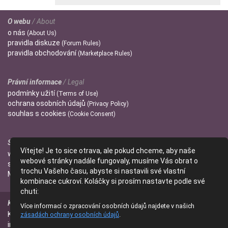
O webu
/ About
o
nás
(About Us)
pravidla
diskuze
(Forum Rules)
pravidla
obchodování
(Marketplace Rules)
Právní informace
/ Legal
podmínky
užití
(Terms of Use)
ochrana
osobních údajů
(Privacy Policy)
souhlas s
cookies
(Cookie Consent)
Správci
/ Admins
Vítejte! Je to sice otrava, ale pokud chceme, aby naše
wendulka
webové stránky nadále fungovaly, musíme Vás obrat o
slniecko
trochu Vašeho času, abyste si nastavili své vlastní
Mitzi
kombinace cukroví. Koláčky si prosím nastavte podle své
chuti:
Kontakt
/ Contact
Více informací o zpracování osobních údajů najdete v našich
Kontaktujte nás
zásadách ochrany osobních údajů
.
(Contact Us)
info@parfumanie.cz