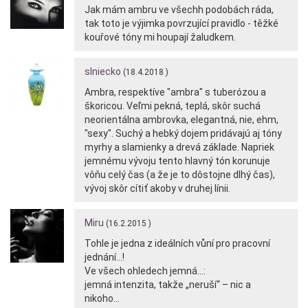
Jak mám ambru ve všechh podobách ráda,
tak toto je výjimka povrzující pravidlo - těžké
kouřové tóny mi houpají žaludkem.
slniecko
(18.4.2018 )
Ambra, respektíve "ambra" s tuberózou a
škoricou. Veľmi pekná, teplá, skôr suchá
neorientálna ambrovka, elegantná, nie, ehm,
"sexy". Suchý a hebký dojem pridávajú aj tóny
myrhy a slamienky a drevá základe. Napriek
jemnému vývoju tento hlavný tón korunuje
vôňu celý čas (a že je to dôstojne dlhý čas),
vývoj skôr cítiť akoby v druhej línii.
Miru
(16.2.2015 )
Tohle je jedna z ideálních vůní pro pracovní
jednání…!
Ve všech ohledech jemná…:
jemná intenzita, takže „neruší“ – nic a
nikoho…