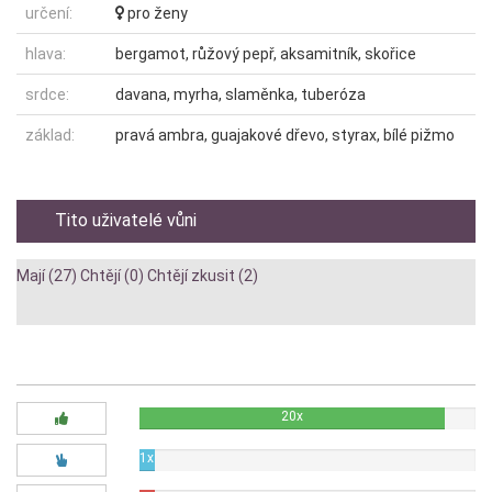
určení:
pro ženy
hlava:
bergamot, růžový pepř, aksamitník, skořice
srdce:
davana, myrha, slaměnka, tuberóza
základ:
pravá ambra, guajakové dřevo, styrax, bílé pižmo
Tito uživatelé vůni
Mají (27)
Chtějí (0)
Chtějí zkusit (2)
Diskuze:
20x
1x