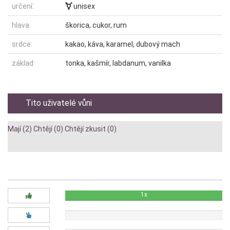
určení:
unisex
hlava:
škorica, cukor, rum
srdce:
kakao, káva, karamel, dubový mach
základ:
tonka, kašmír, labdanum, vanilka
Tito uživatelé vůni
Mají (2)
Chtějí (0)
Chtějí zkusit (0)
Diskuze:
1x
0x