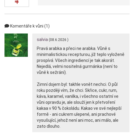
0x
Komentáře k vůni (1)
salvia
(08.6.2026 )
Pravá arabka a přeci ne arabka. Vůně s
minimalistickou recepturou, jíž teplo vyloženě
prospívá. Všech ingrediencí je tak akorát.
Nejedlá, velmi nositelná gurmánka (není to
vůně k sežrání).
Zimní dojem byl: takhle vonět nechci. O půl
roku později vím, že chci. Skřice, cukr, rum,
káva, karamel, vanilka, i všechno ostatní ve
vůni opravdu je, ale slouží jen k přetvoření
kakaa v 90 % čokoládu. Kakao ve své nejlepší
formě - ani cukrem ulepené, ani prachové
vysušující, jehož není ani moc, ani málo, ale
zato dlouho.