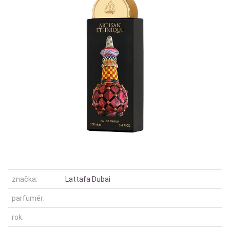
značka:
Lattafa Dubai
parfumér:
rok: