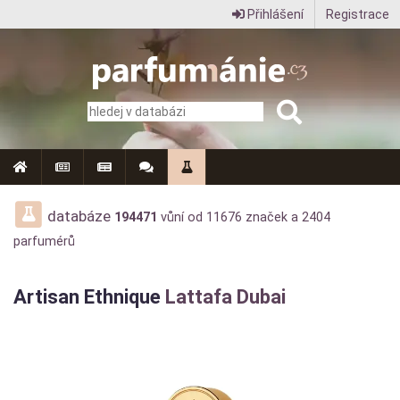
Přihlášení
Registrace
Parfumanie.cz
–
vše
o
vůních,
parfémech
databáze
194471
vůní od
11676
značek a
2404
parfumérů
a
aromaterapii
Artisan Ethnique
Lattafa Dubai