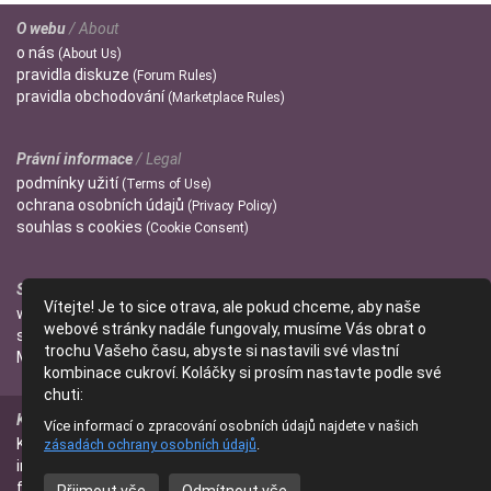
O webu
/ About
o
nás
(About Us)
pravidla
diskuze
(Forum Rules)
pravidla
obchodování
(Marketplace Rules)
Právní informace
/ Legal
podmínky
užití
(Terms of Use)
ochrana
osobních údajů
(Privacy Policy)
souhlas s
cookies
(Cookie Consent)
Správci
/ Admins
Vítejte! Je to sice otrava, ale pokud chceme, aby naše
wendulka
webové stránky nadále fungovaly, musíme Vás obrat o
slniecko
trochu Vašeho času, abyste si nastavili své vlastní
Mitzi
kombinace cukroví. Koláčky si prosím nastavte podle své
chuti:
Kontakt
/ Contact
Více informací o zpracování osobních údajů najdete v našich
Kontaktujte nás
zásadách ochrany osobních údajů
.
(Contact Us)
info@parfumanie.cz
facebook.com/parfumaniecz