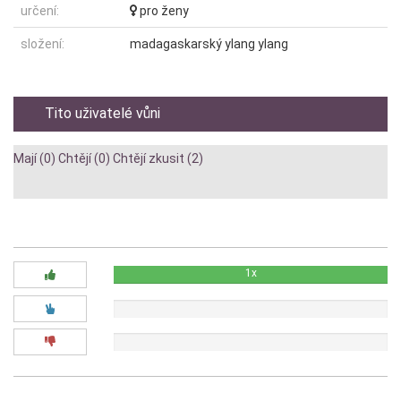
určení:
pro ženy
složení:
madagaskarský ylang ylang
Tito uživatelé vůni
Mají (0)
Chtějí (0)
Chtějí zkusit (2)
Diskuze:
1x
0x
0x