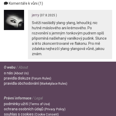
Komentáře k vůni (1)
jerry
(07.8.2025 )
Svěží nasládlý ylang-ylang, lehoučký, nic
hutně máslového ani krémového. Po
rozvonění s jemným tonkovým pudrem spíš
připomíná našlehaný vanilkový pudink. Slunce
a léto zkoncentrované ve flakonu. Pro mě
zdaleka nejhezčí ylang-ylangová vůně, jakou
znám.
O webu
/ About
o
nás
(About Us)
pravidla
diskuze
(Forum Rules)
pravidla
obchodování
(Marketplace Rules)
Právní informace
/ Legal
podmínky
užití
(Terms of Use)
ochrana
osobních údajů
(Privacy Policy)
souhlas s
cookies
(Cookie Consent)