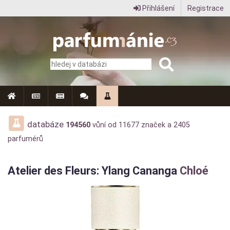
Přihlášení
Registrace
Parfumanie.cz
–
vše
o
vůních,
parfémech
databáze
194560
vůní od
11677
značek a
2405
parfumérů
a
aromaterapii
Atelier des Fleurs: Ylang Cananga
Chloé