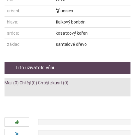
určení:
unisex
hlava:
fialkový bonbón
srdce:
kosatcový kořen
základ:
santalové dřevo
Tito uživatelé vůni
Mají (0)
Chtějí (0)
Chtějí zkusit (0)
Diskuze:
0x
0x