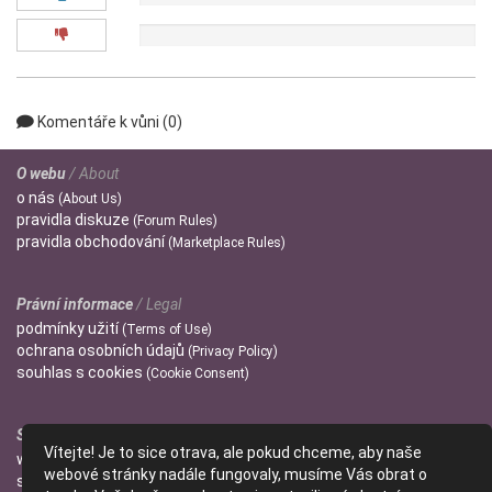
0x
Komentáře k vůni (0)
O webu
/ About
o
nás
(About Us)
pravidla
diskuze
(Forum Rules)
pravidla
obchodování
(Marketplace Rules)
Právní informace
/ Legal
podmínky
užití
(Terms of Use)
ochrana
osobních údajů
(Privacy Policy)
souhlas s
cookies
(Cookie Consent)
Správci
/ Admins
Vítejte! Je to sice otrava, ale pokud chceme, aby naše
wendulka
webové stránky nadále fungovaly, musíme Vás obrat o
slniecko