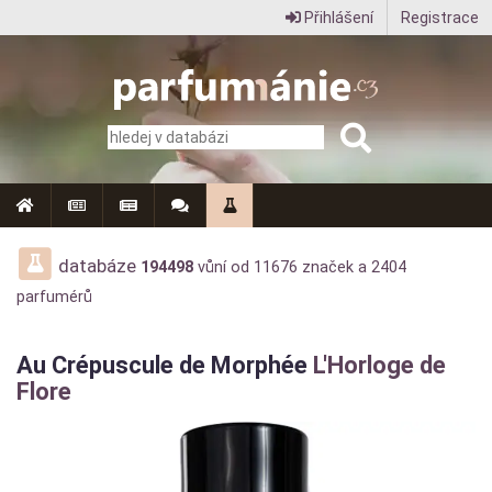
Přihlášení
Registrace
Parfumanie.cz
–
vše
o
vůních,
parfémech
databáze
194498
vůní od
11676
značek a
2404
parfumérů
a
aromaterapii
Au Crépuscule de Morphée
L'Horloge de
Flore