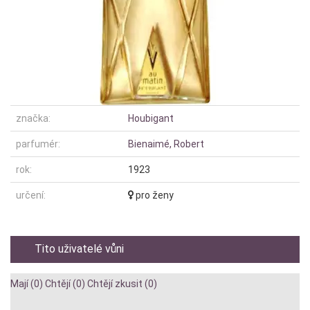
značka:
Houbigant
parfumér:
Bienaimé, Robert
rok:
1923
určení:
pro ženy
Tito uživatelé vůni
Mají (0)
Chtějí (0)
Chtějí zkusit (0)