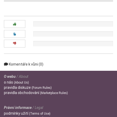
Diskuze:
0x
0x
0x
Komentáře k vůni (0)
O webu
/ About
o
nás
(About Us)
pravidla
diskuze
(Forum Rules)
pravidla
obchodování
(Marketplace Rules)
Právní informace
/ Legal
podmínky
užití
(Terms of Use)