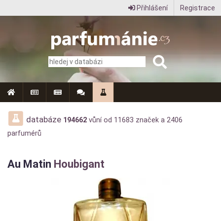
Přihlášení
Registrace
Parfumanie.cz
–
vše
o
vůních,
parfémech
databáze
194662
vůní od
11683
značek a
2406
parfumérů
a
aromaterapii
Au Matin
Houbigant