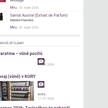
Amouage
Miru
, 05. srpen 2026
Santal Austral (Extrait de Parfum)
Matière Première
Miru
, 05. srpen 2026
JNOVĚJŠÍ ČLÁNKY
aratma – vůně pocitů
andry
1
01. 08. 2026
saj (vůně) v KORY
8
andry
17. 07. 2026
xence 2026: Zavíračkou to nekončí