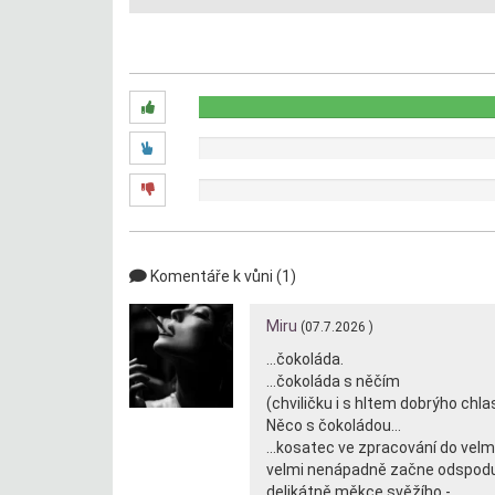
Diskuze:
0x
0x
Komentáře k vůni (1)
Miru
(07.7.2026 )
...čokoláda.
...čokoláda s něčím
(chviličku i s hltem dobrýho chla
Něco s čokoládou...
...kosatec ve zpracování do velm
velmi nenápadně začne odspodu
delikátně měkce svěžího -