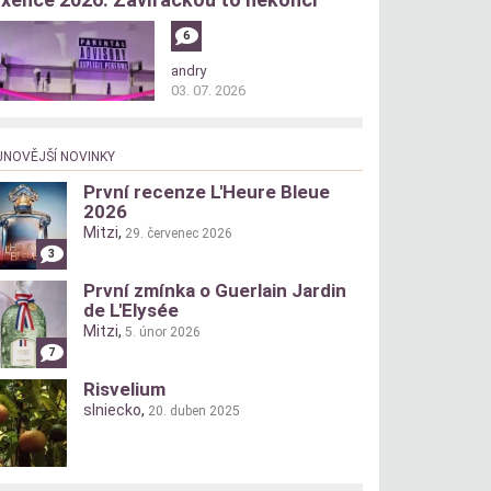
6
andry
03. 07. 2026
JNOVĚJŠÍ NOVINKY
První recenze L'Heure Bleue
2026
Mitzi
,
29. červenec 2026
3
První zmínka o Guerlain Jardin
de L'Elysée
Mitzi
,
5. únor 2026
7
Risvelium
slniecko
,
20. duben 2025