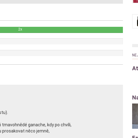
2x
NE
At
Na
stu).
i tmavohnědé ganache, kdy po chvíli,
 prosakovat něco jemně,
Es