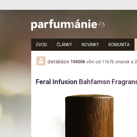
Parfumanie.cz
–
vše
ÚVOD
ČLÁNKY
NOVINKY
KOMUNITA
o
vůních,
databáze
194506
vůní od
11676
značek a
2
parfémech
Feral Infusion
Bahfamsn Fragran
a
aromaterapii