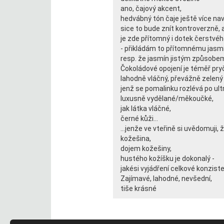
ano, čajový akcent,
hedvábný tón čaje ještě více n
sice to bude znít kontroverzně, 
je zde přítomný i dotek čerstvé
- přikládám to přítomnému jasm
resp. že jasmín jistým způsobem
Čokoládové opojení je téměř pr
lahodně vláčný, převážně zelený 
jenž se pomalinku rozlévá po ul
luxusně vydělané/měkoučké,
jak látka vláčné,
černé kůži...
...jenže ve vteřině si uvědomuji,
kožešina,
dojem kožešiny,
hustého kožíšku je dokonalý -
jakési vyjádření celkové konzist
Zajímavé, lahodné, nevšední,
tiše krásné