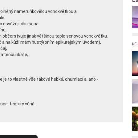
avolněný nameruňkovělou vonokvětkou a
ale
ho osvěžujícího sena
ínu,
 občerstvuje jinak většinou teple senovou vonokvětku.
yč a na kůži mám hustý(oním epikurejským úvodem),
NE
čaj,
tra tenounkaté,
 že je to vlastně vše takové hebké, chumlací a, ano -
ence, textury vůně.