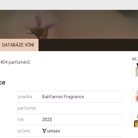
DATABÁZE VŮNÍ
NE
404
parfumérů
ce
značka:
Bahfamsn Fragrance
parfumér:
rok:
2025
určení:
unisex