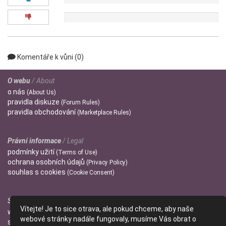
0x
Komentáře k vůni (0)
O webu
/ About
o
nás
(About Us)
pravidla
diskuze
(Forum Rules)
pravidla
obchodování
(Marketplace Rules)
Právní informace
/ Legal
podmínky
užití
(Terms of Use)
ochrana
osobních údajů
(Privacy Policy)
souhlas s
cookies
(Cookie Consent)
Správci
/ Admins
Vítejte! Je to sice otrava, ale pokud chceme, aby naše
wendulka
webové stránky nadále fungovaly, musíme Vás obrat o
slniecko