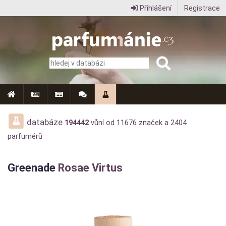
Přihlášení
Registrace
Parfumanie.cz
–
vše
o
vůních,
parfémech
databáze
194442
vůní od
11676
značek a
2404
parfumérů
a
aromaterapii
Greenade
Rosae Virtus