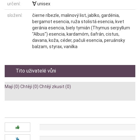
určení:
unisex
složení:
čierne ríbezle, malinový list, jablko, gardénia,
bergamot esencia, ruža stolistá esencia, kvet
geránia esencia, biely tymián (Thymus serpyllum
"Albus") esencia, kardamóm, šafrán, cistus,
davana, koža, céder, pačuli esencia, peruánsky
balzam, styrax, vanilka
Tito uživatelé vůni
Mají (0)
Chtějí (0)
Chtějí zkusit (0)
Diskuze:
0x
0x