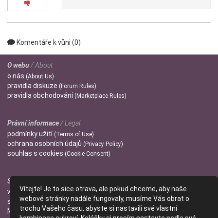
0x
Komentáře k vůni (0)
O webu
/ About
o
nás
(About Us)
pravidla
diskuze
(Forum Rules)
pravidla
obchodování
(Marketplace Rules)
Právní informace
/ Legal
podmínky
užití
(Terms of Use)
ochrana
osobních údajů
(Privacy Policy)
souhlas s
cookies
(Cookie Consent)
Správci
/ Admins
Vítejte! Je to sice otrava, ale pokud chceme, aby naše
wendulka
webové stránky nadále fungovaly, musíme Vás obrat o
slniecko
trochu Vašeho času, abyste si nastavili své vlastní
Mitzi