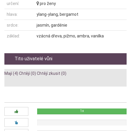
určení:
pro ženy
hlava:
ylang-ylang, bergamot
srdce:
jasmín, gardénie
základ:
vzácná dřeva, pižmo, ambra, vanilka
Tito uživatelé vůni
Mají (4)
Chtějí (0)
Chtějí zkusit (0)
Diskuze:
1x
0x