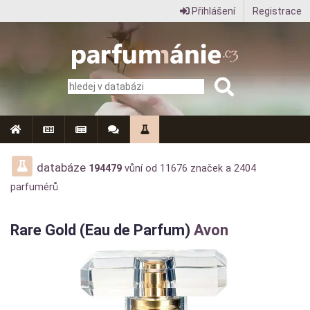
Přihlášení
Registrace
Parfumanie.cz
–
vše
o
vůních,
parfémech
databáze
194479
vůní od
11676
značek a
2404
parfumérů
a
aromaterapii
Rare Gold (Eau de Parfum)
Avon