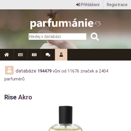
Přihlášení
Registrace
Parfumanie.cz
–
vše
o
vůních,
parfémech
databáze
194479
vůní od
11676
značek a
2404
parfumérů
a
aromaterapii
Rise
Akro