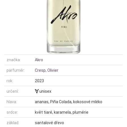
značka:
Akro
parfumér:
Cresp, Olivier
rok:
2023
určení:
unisex
hlava:
ananas, Piña Colada, kokosové mléko
srdce:
květ tiaré, karamela, plumérie
základ:
santalové dřevo