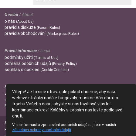
O webu
/ About
o
nás
(About Us)
pravidla
diskuze
(Forum Rules)
pravidla
obchodování
(Marketplace Rules)
Právní informace
/ Legal
podmínky
užití
(Terms of Use)
ochrana
osobních údajů
(Privacy Policy)
souhlas s
cookies
(Cookie Consent)
Správci
/ Admins
Vítejte! Je to sice otrava, ale pokud chceme, aby naše
wendulka
webové stránky nadále fungovaly, musíme Vás obrat o
slniecko
trochu Vašeho času, abyste si nastavili své vlastní
Mitzi
kombinace cukroví. Koláčky si prosím nastavte podle své
chuti:
Kontakt
/ Contact
Více informací o zpracování osobních údajů najdete v našich
Kontaktujte nás
zásadách ochrany osobních údajů
.
(Contact Us)
info@parfumanie.cz