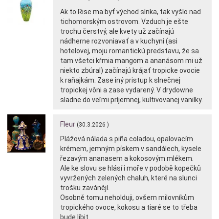
Ak to Rise ma byť východ slnka, tak vyšlo nad
tichomorským ostrovom. Vzduch je ešte
trochu čerstvý, ale kvety už začínajú
nádherne rozvoniavať a v kuchyni (asi
hotelovej, moju romantickú predstavu, že sa
tam všetci kŕmia mangom a ananásom mi už
niekto zbúral) začínajú krájať tropicke ovocie
k raňajkám. Zase iný pristup k slnečnej
tropickej vôni a zase vydarený. V drydowne
sladne do veľmi príjemnej, kultivovanej vanilky.
Fleur
(30.3.2026 )
Plážová nálada s piña coladou, opalovacím
krémem, jemným pískem v sandálech, kysele
řezavým ananasem a kokosovým mlékem.
Ale ke slovu se hlásí i moře v podobě kopečků
vyvržených zelených chaluh, které na slunci
trošku zavánějí.
Osobně tomu neholduji, ovšem milovníkům
tropického ovoce, kokosu a tiaré se to třeba
bude líbit.