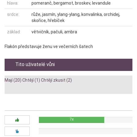
hlava:
pomeranč, bergamot, broskev, levandule
srdce:
růže, jasmín, ylang-ylang, konvalinka, orchidej,
skořice, hřebíček
základ:
větvičník, pačuli, ambra
Flakón představuje ženu ve večerních šatech
Tito uživatelé vůni
Mají (20)
Chtějí (1)
Chtějí zkusit (2)
Diskuze:
7x
0x