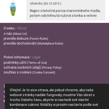
slniecko
(05.10.2015 )
Najprv statočná porcia staromódneho mydla,
potom odstrihnutá ružová stonka a vetiver.
O webu
/ About
o
nás
(About Us)
pravidla
diskuze
(Forum Rules)
pravidla
obchodování
(Marketplace Rules)
Právní informace
/ Legal
podmínky
užití
(Terms of Use)
ochrana
osobních údajů
(Privacy Policy)
souhlas s
cookies
(Cookie Consent)
Správci
/ Admins
Vítejte! Je to sice otrava, ale pokud chceme, aby naše
wendulka
webové stránky nadále fungovaly, musíme Vás obrat o
slniecko
trochu Vašeho času, abyste si nastavili své vlastní
Mitzi
kombinace cukroví. Koláčky si prosím nastavte podle své