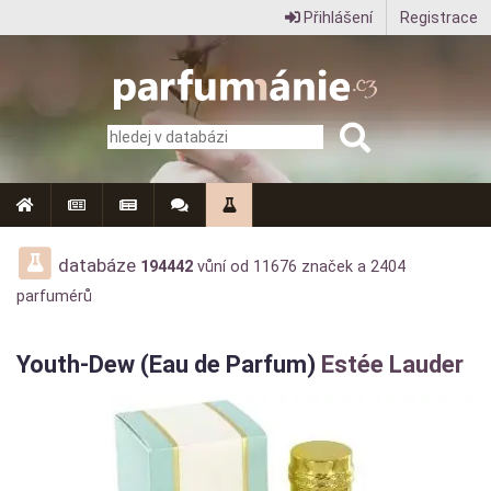
Přihlášení
Registrace
Parfumanie.cz
–
vše
o
vůních,
parfémech
databáze
194442
vůní od
11676
značek a
2404
parfumérů
a
aromaterapii
Youth-Dew (Eau de Parfum)
Estée Lauder