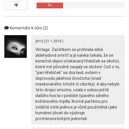
3x
Komentáře k vůni (2)
jerry
(21.1.2018 )
Vintage. Začátkem se prohnala silná
aldehydová smršť a já naivka čekala, že se
konečně objeví očekávaný hřebíček se skořicí,
které mě původně zaujaly ve složení. Což o to,
"pan Hřebíček" se dostavil, ovšem v
doprovodu jakéhosi živočicha (snad
maskovaného tchoře či cibetky). A aby nebylo
této dvojici smutno, vzala s sebou ještě
dalšího hosta v podobě čpavého silného
květinového mýdla. Kromě parfému pro
zvláště otrlé jedince je vůně použitelná i jako
humánní zbraň do výzbroje
protiteroristických jednotek.