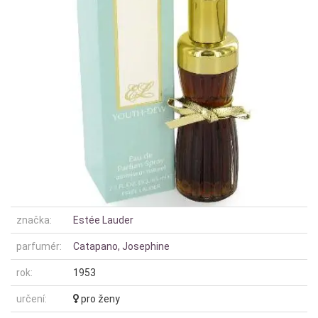
značka:
Estée Lauder
parfumér:
Catapano, Josephine
rok:
1953
určení:
pro ženy