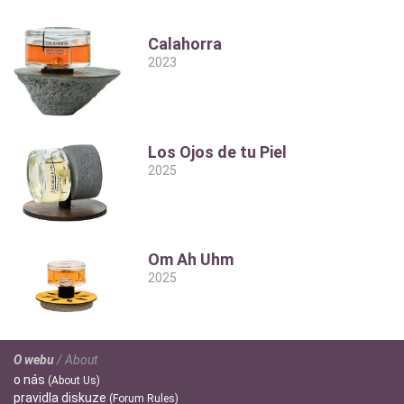
Diskuze:
Calahorra
2023
Los Ojos de tu Piel
2025
Om Ah Uhm
2025
O webu
/ About
o
nás
(About Us)
pravidla
diskuze
(Forum Rules)