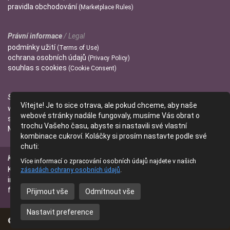
pravidla
obchodování
(Marketplace Rules)
Právní informace
/ Legal
podmínky
užití
(Terms of Use)
ochrana
osobních údajů
(Privacy Policy)
souhlas s
cookies
(Cookie Consent)
Správci
/ Admins
Vítejte! Je to sice otrava, ale pokud chceme, aby naše
wendulka
webové stránky nadále fungovaly, musíme Vás obrat o
slniecko
trochu Vašeho času, abyste si nastavili své vlastní
Mitzi
kombinace cukroví. Koláčky si prosím nastavte podle své
chuti:
Kontakt
/ Contact
Více informací o zpracování osobních údajů najdete v našich
Kontaktujte nás
zásadách ochrany osobních údajů
.
(Contact Us)
info@parfumanie.cz
facebook.com/parfumaniecz
Přijmout vše
Odmítnout vše
Nastavit preference
© 2014 - 2026
parfumanie.cz