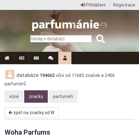
Přihlášení
Registrace
Parfumanie.cz
–
vše
o
vůních,
parfémech
databáze
194662
vůní od
11683
značek a
2406
parfumérů
a
aromaterapii
vůně
značky
parfuméři
zpět na značky od W
Woha Parfums