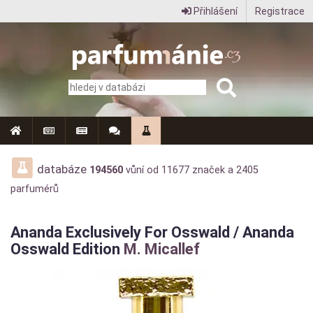
Přihlášení
Registrace
Parfumanie.cz
–
vše
o
vůních,
parfémech
databáze
194560
vůní od
11677
značek a
2405
parfumérů
a
aromaterapii
Ananda Exclusively For Osswald / Ananda
Osswald Edition
M. Micallef