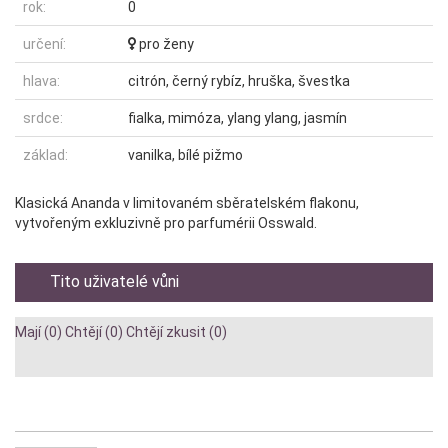
rok:
0
určení:
pro ženy
hlava:
citrón, černý rybíz, hruška, švestka
srdce:
fialka, mimóza, ylang ylang, jasmín
základ:
vanilka, bílé pižmo
Klasická Ananda v limitovaném sběratelském flakonu,
vytvořeným exkluzivně pro parfumérii Osswald.
Tito uživatelé vůni
Mají (0)
Chtějí (0)
Chtějí zkusit (0)
Diskuze: