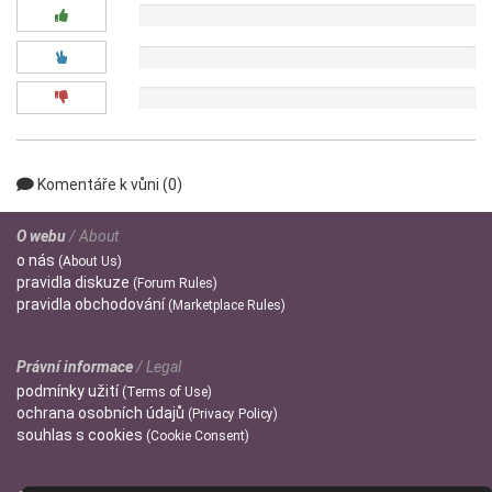
0x
0x
0x
Komentáře k vůni (0)
O webu
/ About
o
nás
(About Us)
pravidla
diskuze
(Forum Rules)
pravidla
obchodování
(Marketplace Rules)
Právní informace
/ Legal
podmínky
užití
(Terms of Use)
ochrana
osobních údajů
(Privacy Policy)
souhlas s
cookies
(Cookie Consent)