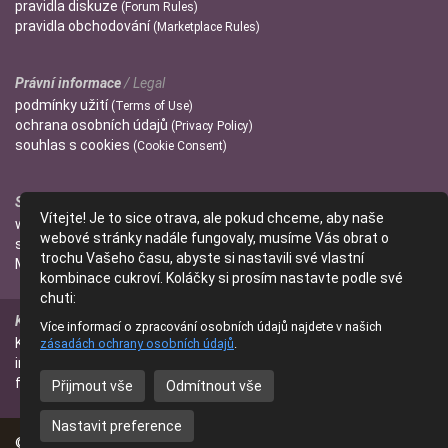
pravidla
diskuze
(Forum Rules)
pravidla
obchodování
(Marketplace Rules)
Právní informace
/ Legal
podmínky
užití
(Terms of Use)
ochrana
osobních údajů
(Privacy Policy)
souhlas s
cookies
(Cookie Consent)
Správci
/ Admins
Vítejte! Je to sice otrava, ale pokud chceme, aby naše
wendulka
webové stránky nadále fungovaly, musíme Vás obrat o
slniecko
trochu Vašeho času, abyste si nastavili své vlastní
Mitzi
kombinace cukroví. Koláčky si prosím nastavte podle své
chuti:
Kontakt
/ Contact
Více informací o zpracování osobních údajů najdete v našich
Kontaktujte nás
zásadách ochrany osobních údajů
.
(Contact Us)
info@parfumanie.cz
facebook.com/parfumaniecz
Přijmout vše
Odmítnout vše
Nastavit preference
© 2014 - 2026
parfumanie.cz