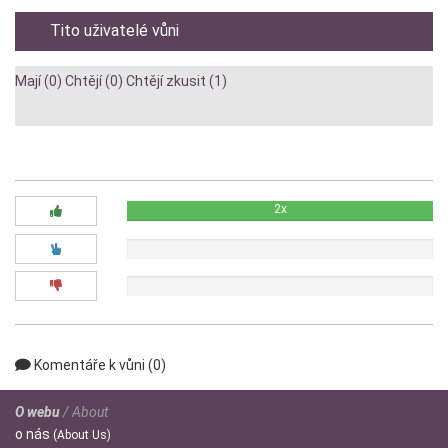
Tito uživatelé vůni
Mají (0)
Chtějí (0)
Chtějí zkusit (1)
Diskuze:
2x
0x
0x
Komentáře k vůni (0)
O webu
/ About
o
nás
(About Us)