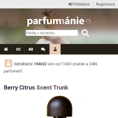
Přihlášení
Registrace
Parfumanie.cz
–
vše
o
vůních,
parfémech
databáze
194652
vůní od
11683
značek a
2406
parfumérů
a
aromaterapii
Berry Citrus
Scent Trunk