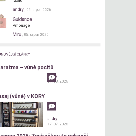
Mallo
andry
, 05. srpen 2026
Guidance
Amouage
Miru
, 05. srpen 2026
JNOVĚJŠÍ ČLÁNKY
aratma – vůně pocitů
andry
1
01. 08. 2026
saj (vůně) v KORY
8
andry
17. 07. 2026
xence 2026: Zavíračkou to nekončí