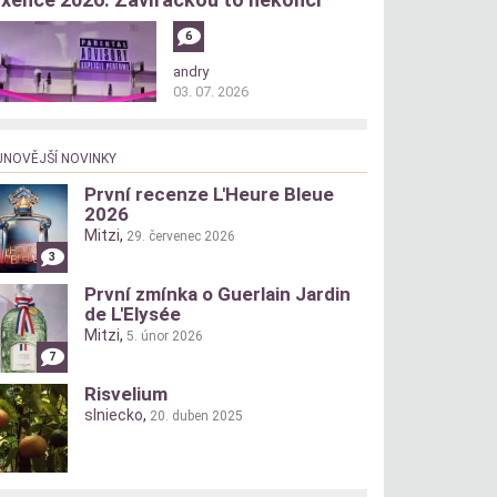
6
andry
03. 07. 2026
JNOVĚJŠÍ NOVINKY
První recenze L'Heure Bleue
2026
Mitzi
,
29. červenec 2026
3
První zmínka o Guerlain Jardin
de L'Elysée
Mitzi
,
5. únor 2026
7
Risvelium
slniecko
,
20. duben 2025