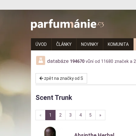
Parfumanie.cz
–
vše
ÚVOD
ČLÁNKY
NOVINKY
KOMUNITA
o
vůních,
databáze
194670
vůní od
11680
značek a
2
parfémech
zpět na značky od S
a
aromaterapii
Scent Trunk
Diskuze:
«
1
2
3
4
5
»
Absinthe Herbal