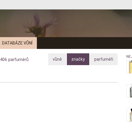
DATABÁZE VŮNÍ
NE
vůně
značky
parfuméři
406
parfumérů