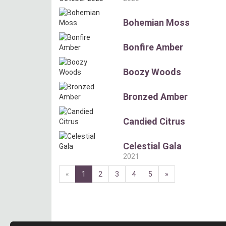
Bohemian Moss
Bonfire Amber
Boozy Woods
Bronzed Amber
Candied Citrus
Celestial Gala
2021
«
1
2
3
4
5
»