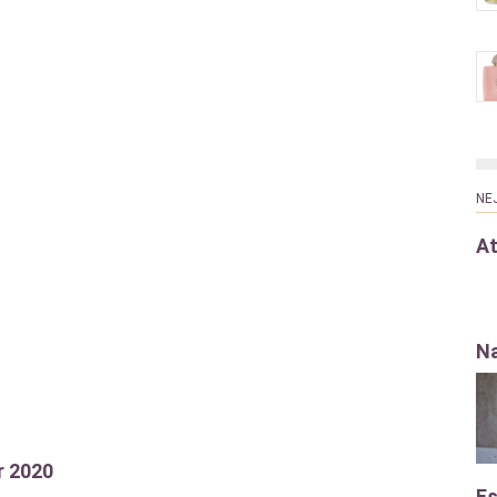
NE
At
Na
r 2020
Es