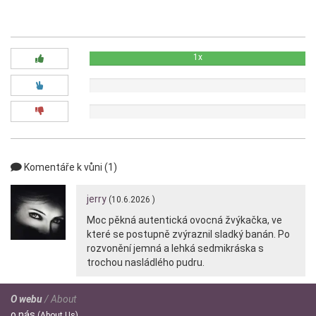
Diskuze:
1x
0x
0x
Komentáře k vůni (1)
jerry
(10.6.2026 )
Moc pěkná autentická ovocná žvýkačka, ve
které se postupně zvýraznil sladký banán. Po
rozvonění jemná a lehká sedmikráska s
trochou nasládlého pudru.
O webu
/ About
o
nás
(About Us)