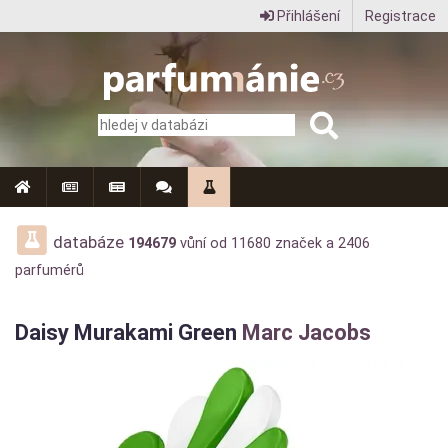
Přihlášení
Registrace
Parfumanie.cz
–
vše
o
vůních,
parfémech
databáze
194679
vůní od
11680
značek a
2406
parfumérů
a
aromaterapii
Daisy Murakami Green
Marc Jacobs