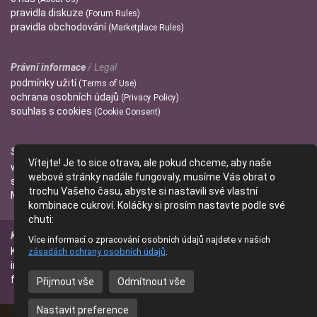
pravidla
diskuze
(Forum Rules)
pravidla
obchodování
(Marketplace Rules)
Právní informace
/ Legal
podmínky
užití
(Terms of Use)
ochrana
osobních údajů
(Privacy Policy)
souhlas s
cookies
(Cookie Consent)
Správci
/ Admins
Vítejte! Je to sice otrava, ale pokud chceme, aby naše
wendulka
webové stránky nadále fungovaly, musíme Vás obrat o
slniecko
trochu Vašeho času, abyste si nastavili své vlastní
Mitzi
kombinace cukroví. Koláčky si prosím nastavte podle své
chuti:
Kontakt
/ Contact
Více informací o zpracování osobních údajů najdete v našich
Kontaktujte nás
zásadách ochrany osobních údajů
.
(Contact Us)
info@parfumanie.cz
facebook.com/parfumaniecz
Přijmout vše
Odmítnout vše
Nastavit preference