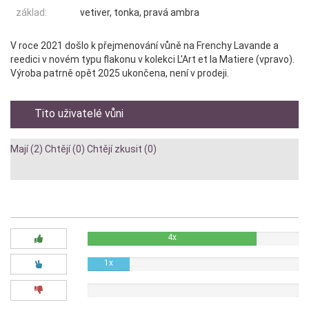
základ:
vetiver, tonka, pravá ambra
V roce 2021 došlo k přejmenování vůně na Frenchy Lavande a
reedici v novém typu flakonu v kolekci L'Art et la Matiere (vpravo).
Výroba patrně opět 2025 ukončena, není v prodeji.
Tito uživatelé vůni
Mají (2)
Chtějí (0)
Chtějí zkusit (0)
Diskuze:
4x
1x
0x