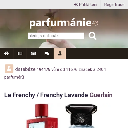
Přihlášení
Registrace
Parfumanie.cz
–
vše
o
vůních,
parfémech
databáze
194478
vůní od
11676
značek a
2404
parfumérů
a
aromaterapii
Le Frenchy / Frenchy Lavande
Guerlain