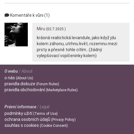
Komentáře k vůni (1)
Miru
(02.7.2025 )
krásná realistická levandule, jako když jdu
kolem záhonu, utrhnu květ, rozemnu mezi
prsty a přesně tohle cítím...(žádný
vylepšovací vopíčeninky kolem)
O webu
/ About
o
nás
(About Us)
pravidla
diskuze
(Forum Rules)
pravidla
obchodování
(Marketplace Rules)
Právní informace
/ Legal
podmínky
užití
(Terms of Use)
ochrana
osobních údajů
(Privacy Policy)
souhlas s
cookies
(Cookie Consent)