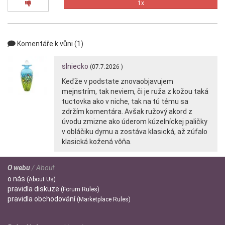
1x
Komentáře k vůni (1)
slniecko
(07.7.2026 )
Keďže v podstate znovaobjavujem
mejnstrím, tak neviem, či je ruža z kožou taká
tuctovka ako v niche, tak na tú tému sa
zdržím komentára. Avšak ružový akord z
úvodu zmizne ako úderom kúzelníckej paličky
v obláčiku dymu a zostáva klasická, až zúfalo
klasická kožená vôňa.
O webu
/ About
o
nás
(About Us)
pravidla
diskuze
(Forum Rules)
pravidla
obchodování
(Marketplace Rules)