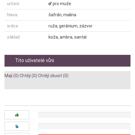
určení:
pro muže
hlava:
šafrán, malina
srdce:
ruža, geránium, zázvor
základ:
koža, ambra, santal
Tito uživatelé vůni
Mají (0)
Chtějí (0)
Chtějí zkusit (0)
Diskuze:
0x
0x