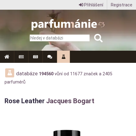
Přihlášení
Registrace
Parfumanie.cz
–
vše
o
vůních,
parfémech
databáze
194560
vůní od
11677
značek a
2405
parfumérů
a
aromaterapii
Rose Leather
Jacques Bogart