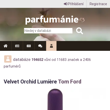
Přihlášení
Registrace
Parfumanie.cz
–
vše
o
vůních,
parfémech
databáze
194652
vůní od
11683
značek a
2406
parfumérů
a
aromaterapii
Velvet Orchid Lumière
Tom Ford