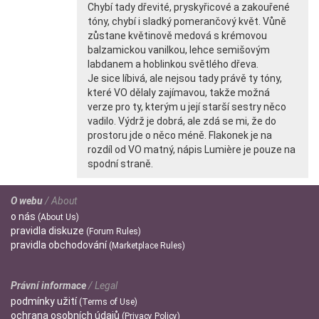
Chybí tady dřevité, pryskyřicové a zakouřené
tóny, chybí i sladký pomerančový květ. Vůně
zůstane květinově medová s krémovou
balzamickou vanilkou, lehce semišovým
labdanem a hoblinkou světlého dřeva.
Je sice líbivá, ale nejsou tady právě ty tóny,
které VO dělaly zajímavou, takže možná
verze pro ty, kterým u její starší sestry něco
vadilo. Výdrž je dobrá, ale zdá se mi, že do
prostoru jde o něco méně. Flakonek je na
rozdíl od VO matný, nápis Lumière je pouze na
spodní straně.
O webu
/ About
o
nás
(About Us)
pravidla
diskuze
(Forum Rules)
pravidla
obchodování
(Marketplace Rules)
Právní informace
/ Legal
podmínky
užití
(Terms of Use)
ochrana
osobních údajů
(Privacy Policy)