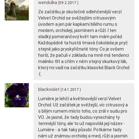
wendulka
(09.2.2017 )
Ze začátku je skutečně odlehčenější verzí
Velvet Orchid se svěžejším citrusovým
úvodem a jen pár kapkami bílého rumu s
medem, orchidejí, jasmínem a růží. I ten
sladký pomerančový květ tam mám pořád.
Každopádně ta hustá tmavá čokoláda je pryč
stejně jako pryskyřičnaté tóny. Co je ovšem
horší, že pačuli v základu na mně má tendenci
malinko tlít a cítím v něm stejný okurkový lák,
který mi vadí na začátku klasické Black Orchid
:(.
blackviolet
(14.1.2017 )
Lumière je lehčí a květinovější verzí Velvet
Orchid. Už začátek je svěžejší, víc citrusový a
s bílým rumem místo toho, co zrál v sudu pro
VO. Je jasné, že tady budou vynechány ty
temnější tóny, ale to už napovídá její název -
Lumière - a tak taky působí. Potkáme tady
nám už známou orchidej a med, růži a jasmín.