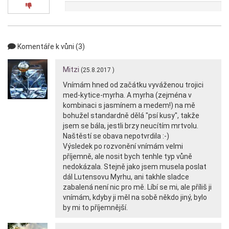
0x
Komentáře k vůni (3)
Mitzi
(25.8.2017 )
Vnímám hned od začátku vyváženou trojici
med-kytice-myrha. A myrha (zejména v
kombinaci s jasmínem a medem!) na mě
bohužel standardně dělá "psí kusy", takže
jsem se bála, jestli brzy neucítím mrtvolu.
Naštěstí se obava nepotvrdila :-)
Výsledek po rozvonění vnímám velmi
příjemně, ale nosit bych tenhle typ vůně
nedokázala. Stejně jako jsem musela poslat
dál Lutensovu Myrhu, ani takhle sladce
zabalená není nic pro mě. Líbí se mi, ale příliš ji
vnímám, kdyby ji měl na sobě někdo jiný, bylo
by mi to příjemnější.