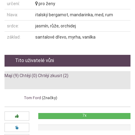
určení:
pro ženy
hlava:
italský bergamot, mandarinka, med, rum
srdce:
jasmín, růže, orchidej
základ:
santalové dřevo, myrha, vanilka
Tito uživatelé vůni
Mají (9)
Chtějí (0)
Chtějí zkusit (2)
Diskuze:
Tom Ford
(Značky)
7x
0x