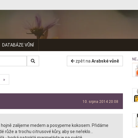
DATABÁZE VŮNÍ
NE
zpět na
Arabské vůně
»
10. srpna 2014 20:08
u hojně zalijeme medem a posypeme kokosem. Přidáme
dé růže a trochu citrusové kůry, aby se neřeklo...
ilà - horká natrpklá marmeláda je na světě.