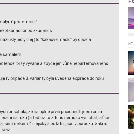
Es
eptalým" parfémem?
několikanásobnou zkušenost:
nažluklý jedlý olej (to "kakaové máslo" by docela
NE
 se santalem
e jen lehce, brzy vyvane a zbyde jen vůně neparfémovaného
e (v případě 3. varianty byla uvedena expirace do roku
ch přísahala, že na úplně první přičichnutí jsem cítila
nesení na ruku (a teď už to z toho nemůžu vyčichat, ať se
 jsem celkem 4 olejíčky a ostatní jsou v pořádku. Sakra,
sraz...