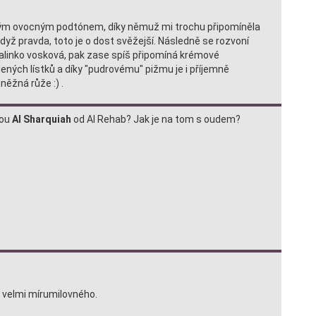
lým ovocným podtónem, díky němuž mi trochu připomíněla
když pravda, toto je o dost svěžejší. Následně se rozvoní
 malinko vosková, pak zase spíš připomíná krémové
lených lístků a díky "pudrovému" pižmu je i příjemně
ěžná růže :) .
dou
Al Sharquiah
od Al Rehab? Jak je na tom s oudem?
 velmi mírumilovného.