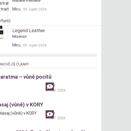
Matière Première
Miru
, 05. srpen 2026
Legend Leather
Mizensir
Miru
, 05. srpen 2026
JNOVĚJŠÍ ČLÁNKY
aratma – vůně pocitů
andry
1
01. 08. 2026
saj (vůně) v KORY
andry
8
17. 07. 2026