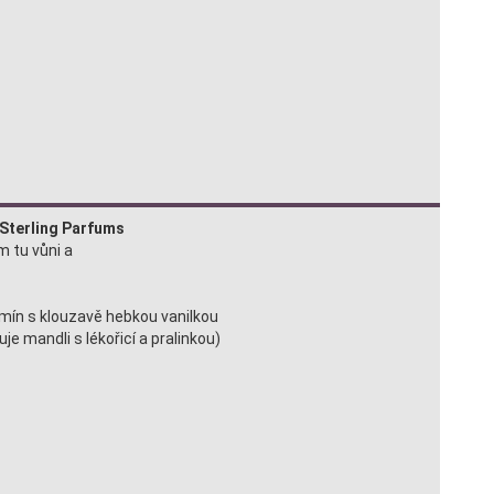
Sterling Parfums
m tu vůni a
smín s klouzavě hebkou vanilkou
je mandli s lékořicí a pralinkou)