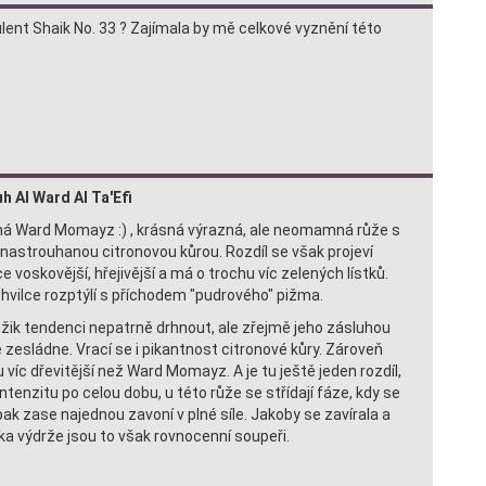
lent Shaik No. 33 ? Zajímala by mě celkové vyznění této
h Al Ward Al Ta'Efi
ená Ward Momayz :) , krásná výrazná, ale neomamná růže s
 nastrouhanou citronovou kůrou. Rozdíl se však projeví
ce voskovější, hřejivější a má o trochu víc zelených lístků.
hvilce rozptýlí s příchodem "pudrového" pižma.
žik tendenci nepatrně drhnout, ale zřejmě jeho zásluhou
 zesládne. Vrací se i pikantnost citronové kůry. Zároveň
 víc dřevitější než Ward Momayz. A je tu ještě jeden rozdíl,
enzitu po celou dobu, u této růže se střídají fáze, kdy se
pak zase najednou zavoní v plné síle. Jakoby se zavírala a
ska výdrže jsou to však rovnocenní soupeři.