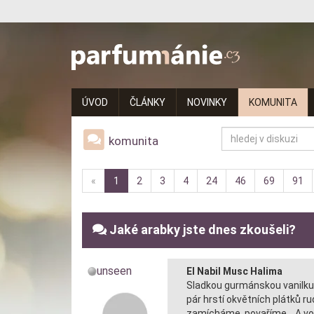
Parfumanie.cz
–
vše
ÚVOD
ČLÁNKY
NOVINKY
KOMUNITA
o
vůních,
komunita
parfémech
«
1
2
3
4
24
46
69
91
a
aromaterapii
Jaké arabky jste dnes zkoušeli?
unseen
El Nabil Musc Halima
Sladkou gurmánskou vanilk
pár hrstí okvětních plátků ru
zamícháme, povaříme... A
vo