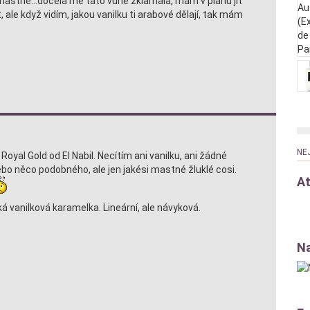
o mastné...docela mě tato vůně zklamala, mám v plánu jít
ale když vidím, jakou vanilku ti arabové dělají, tak mám
NE
oyal Gold od El Nabil. Necítím ani vanilku, ani žádné
bo něco podobného, ale jen jakési mastné žluklé cosi.
At
ká vanilková karamelka. Lineární, ale návyková.
Na