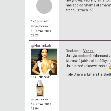
nevyhovují, vadí mi, jak je t
naslepo do Shams al emarat, 
trochu strach...:-)
170 příspěvků
moje polička
13. srpna 2014
22:20
Hoolinkah
Reakce na
Venea:
Já byla podobně zklamaná z R
šťavnaté jablkové koláčky ne
Jako staré kakaové máslo.
...ale Sham al Emarat je slad
1641 příspěvků
moje polička
14. srpna 2014
13:04