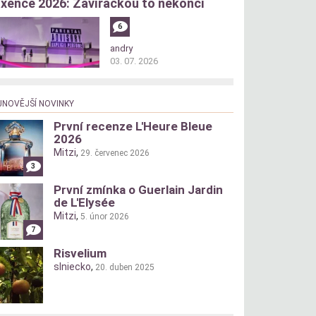
xence 2026: Zavíračkou to nekončí
6
andry
03. 07. 2026
JNOVĚJŠÍ NOVINKY
První recenze L'Heure Bleue
2026
Mitzi
,
29. červenec 2026
3
První zmínka o Guerlain Jardin
de L'Elysée
Mitzi
,
5. únor 2026
7
Risvelium
slniecko
,
20. duben 2025