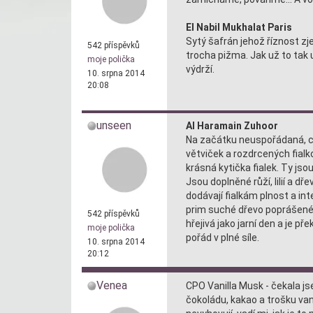
El Nabil Mukhalat Paris
Sytý šafrán jehož říznost zj
542 příspěvků
trocha pižma. Jak už to tak 
moje polička
výdrží.
10. srpna 2014
20:08
unseen
Al Haramain Zuhoor
Na začátku neuspořádaná, c
větviček a rozdrcených fialko
krásná kytička fialek. Ty js
Jsou doplněné růží, lilií a dř
dodávají fialkám plnost a int
prim suché dřevo poprášené 
542 příspěvků
hřejivá jako jarní den a je p
moje polička
pořád v plné síle.
10. srpna 2014
20:12
Venea
CPO Vanilla Musk - čekala js
čokoládu, kakao a trošku va