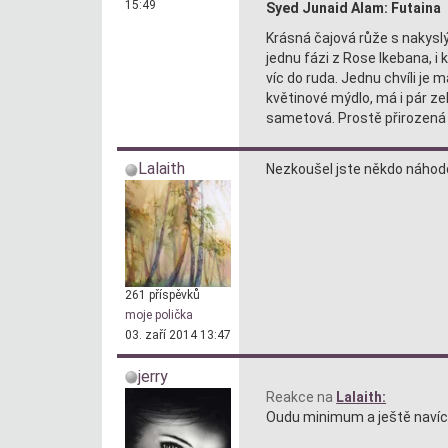
15:49
Syed Junaid Alam: Futaina
Krásná čajová růže s nakys
jednu fázi z Rose Ikebana, i 
víc do ruda. Jednu chvíli je
květinové mýdlo, má i pár ze
sametová. Prostě přirozená n
Lalaith
Nezkoušel jste někdo náho
261 příspěvků
moje polička
03. zaří 2014 13:47
jerry
Reakce na
Lalaith:
Oudu minimum a ještě navíc