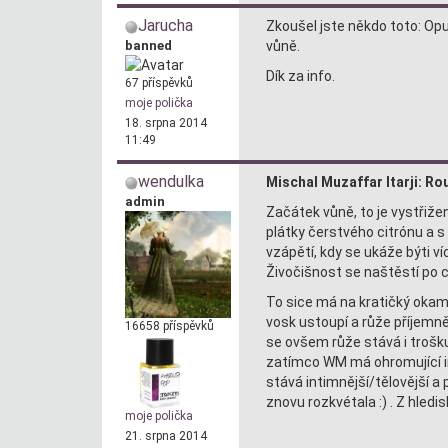
Jarucha
Zkoušel jste někdo toto: Opu
banned
vůně.
Dík za info.
67 příspěvků
moje polička
18. srpna 2014
11:49
wendulka
Mischal Muzaffar Itarji: Rou
admin
Začátek vůně, to je vystřiž
plátky čerstvého citrónu a s
vzápětí, kdy se ukáže býti ví
Živočišnost se naštěstí po c
To sice má na kratičký okam
vosk ustoupí a růže příjemně
16658 příspěvků
se ovšem růže stává i trošku
zatímco WM má ohromující int
stává intimnější/tělovější a 
znovu rozkvétala :) . Z hledi
moje polička
21. srpna 2014