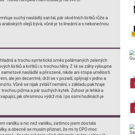
emňuje suchý nasládlý santal, pár okvětních lístků růže a
u arabských olejů bývá, vůně je to lineární a s nekonečnou
hladná a trochu syntetická směs polámaných zelených
vých lístků a kvítků i s trochou hlíny. Z té se záhy vyloupne
ou sametově nasládlé a přirozené, nikde ani stopa umělosti.
evem, ale jen decentně, drží se v pozadí, splývají v jedno a
enzitu. Vůně se nijak zvlášť nemění, v základu pak hraje
trochou pižma a pár suchých kytek. Zuhoor je lehká a
řekvapující, jak ohromnou výdrž má. I po osmi hodinách je
em vanilku a nic než vanilku, zatímco jsem dostala
nilky, a obecně se musím přiznat, že mi ty CPO moc