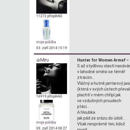
11272 příspěvků
moje polička
03. zaří 2014 15:19
Miru
Hunter for Women Armaf – 
S až stydlivou slastí nasává
v lahodné směsi se téměř
ztrácím…
Vláčný a hutně jantarový ja
(která v svých ústech převalu
plachtí v mém chřípí jak
16919 příspěvků
ve vzdušných proudech
ptáci…
A hloubka
jak pád ze srázu do údolí…
moje polička
Však nesprávně ten, kdož
09. zaří 2014 08:27
myslí