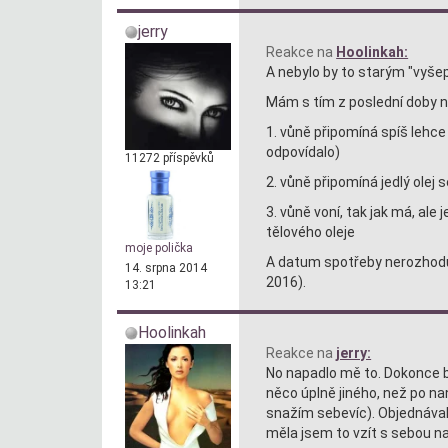
jerry
Reakce na
Hoolinkah:
A nebylo by to starým "vyš
Mám s tím z poslední doby 
1. vůně připomíná spíš lehce 
odpovídalo)
11272 příspěvků
2. vůně připomíná jedlý olej
3. vůně voní, tak jak má, al
tělového oleje
moje polička
A datum spotřeby nerozhoduj
14. srpna 2014
2016).
13:21
Hoolinkah
Reakce na
jerry:
No napadlo mě to. Dokonce by
něco úplně jiného, než po na
snažím sebevíc). Objednávala
měla jsem to vzít s sebou na 