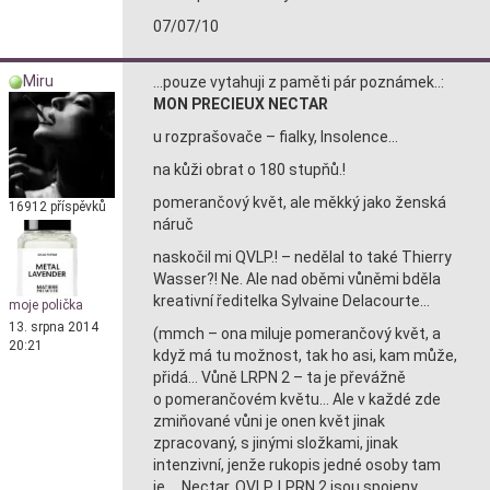
07/07/10
Miru
…pouze vytahuji z paměti pár poznámek..:
MON PRECIEUX NECTAR
u rozprašovače – fialky, Insolence…
na kůži obrat o 180 stupňů.!
pomerančový květ, ale měkký jako ženská
16912 příspěvků
náruč
naskočil mi QVLP.! – nedělal to také Thierry
Wasser?! Ne. Ale nad oběmi vůněmi bděla
kreativní ředitelka Sylvaine Delacourte…
moje polička
13. srpna 2014
(mmch – ona miluje pomerančový květ, a
20:21
když má tu možnost, tak ho asi, kam může,
přidá… Vůně LRPN 2 – ta je převážně
o pomerančovém květu… Ale v každé zde
zmiňované vůni je onen květ jinak
zpracovaný, s jinými složkami, jinak
intenzivní, jenže rukopis jedné osoby tam
je…, Nectar, QVLP, LPRN 2 jsou spojeny