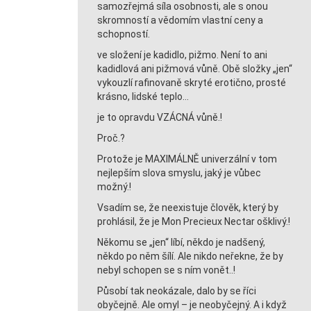
samozřejmá síla osobnosti, ale s onou
skromností a vědomím vlastní ceny a
schopností.
ve složení je kadidlo, pižmo. Není to ani
kadidlová ani pižmová vůně. Obě složky „jen“
vykouzlí rafinovaně skryté erotično, prosté
krásno, lidské teplo…
je to opravdu VZÁCNÁ vůně.!
Proč.?
Protože je MAXIMÁLNĚ univerzální v tom
nejlepším slova smyslu, jaký je vůbec
možný.!
Vsadím se, že neexistuje člověk, který by
prohlásil, že je Mon Precieux Nectar ošklivý.!
Někomu se „jen“ líbí, někdo je nadšený,
někdo po něm šílí. Ale nikdo neřekne, že by
nebyl schopen se s ním vonět..!
Působí tak neokázale, dalo by se říci
obyčejně. Ale omyl – je neobyčejný. A i když