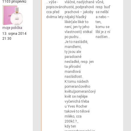
1103 příspěvků
…výše -
vláčné, nadýchaně
vůně,
popisováno
husté, podprahově
resp. buď
cca před
prachové – jakoby
se nelíbí
dvěma lety:
nějaký hladký
a nebo –
likér(ale likér to
ten,
není, jen ty jeho
komu se
moje polička
vlastnosti) stékal
líbí je z ní
13. srpna 2014
po pudru…
nadšen…
21:30
Je to nasládlé,
mandlemi,
ty jsou ale
paradoxně
nesladké, resp. jen
ta přírodní
mandlová
nasládlost.
K tomu nádech
pomerančového
květu(pomerančový
květ se nejlépe
vyčenichá třeba
u Yves Rocher
takové to tělové
mléko, cca
200kč.?.,
kdy ten