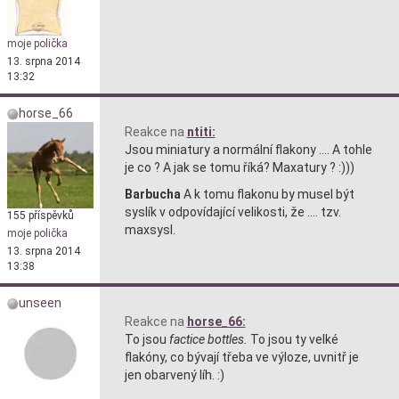
moje polička
13. srpna 2014
13:32
horse_66
Reakce na
ntiti:
Jsou miniatury a normální flakony .... A tohle
je co ? A jak se tomu říká? Maxatury ? :)))
Barbucha
A k tomu flakonu by musel být
syslík v odpovídající velikosti, že .... tzv.
155 příspěvků
maxsysl.
moje polička
13. srpna 2014
13:38
unseen
Reakce na
horse_66:
To jsou
factice bottles.
To jsou ty velké
flakóny, co bývají třeba ve výloze, uvnitř je
jen obarvený líh. :)