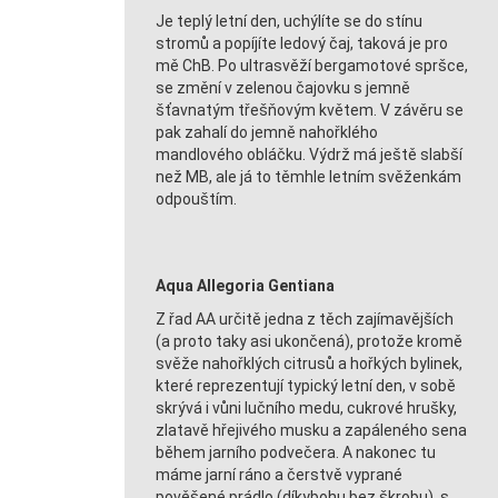
Je teplý letní den, uchýlíte se do stínu
stromů a popíjíte ledový čaj, taková je pro
mě ChB. Po ultrasvěží bergamotové spršce,
se změní v zelenou čajovku s jemně
šťavnatým třešňovým květem. V závěru se
pak zahalí do jemně nahořklého
mandlového obláčku. Výdrž má ještě slabší
než MB, ale já to těmhle letním svěženkám
odpouštím.
Aqua Allegoria Gentiana
Z řad AA určitě jedna z těch zajímavějších
(a proto taky asi ukončená), protože kromě
svěže nahořklých citrusů a hořkých bylinek,
které reprezentují typický letní den, v sobě
skrývá i vůni lučního medu, cukrové hrušky,
zlatavě hřejivého musku a zapáleného sena
během jarního podvečera. A nakonec tu
máme jarní ráno a čerstvě vyprané
pověšené prádlo (díkybohu bez škrobu), s