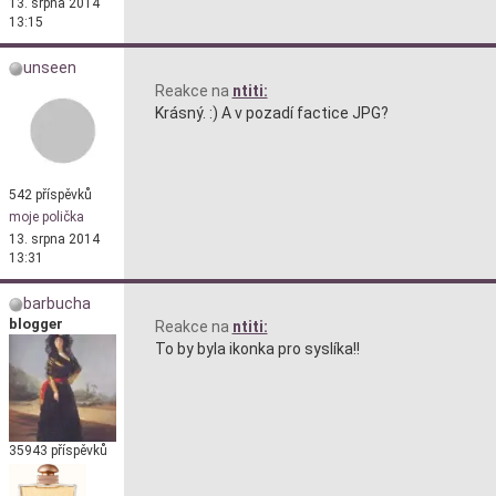
13. srpna 2014
13:15
unseen
Reakce na
ntiti:
Krásný. :) A v pozadí factice JPG?
542 příspěvků
moje polička
13. srpna 2014
13:31
barbucha
blogger
Reakce na
ntiti:
To by byla ikonka pro syslíka!!
35943 příspěvků