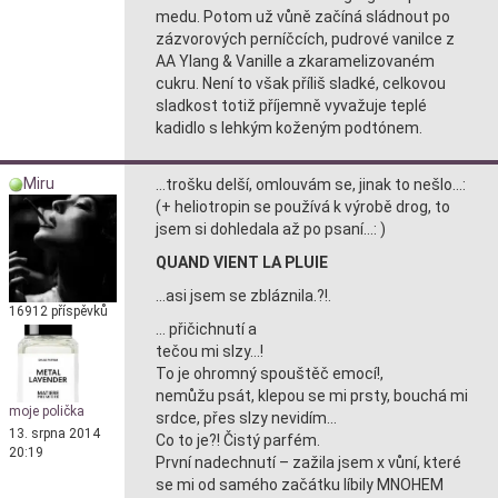
medu. Potom už vůně začíná sládnout po
zázvorových perníčcích, pudrové vanilce z
AA Ylang & Vanille a zkaramelizovaném
cukru. Není to však příliš sladké, celkovou
sladkost totiž příjemně vyvažuje teplé
kadidlo s lehkým koženým podtónem.
Miru
…trošku delší, omlouvám se, jinak to nešlo…:
(+ heliotropin se používá k výrobě drog, to
jsem si dohledala až po psaní…: )
QUAND VIENT LA PLUIE
…asi jsem se zbláznila.?!.
16912 příspěvků
… přičichnutí a
tečou mi slzy…!
To je ohromný spouštěč emocí!,
nemůžu psát, klepou se mi prsty, bouchá mi
moje polička
srdce, přes slzy nevidím…
13. srpna 2014
Co to je?! Čistý parfém.
20:19
První nadechnutí – zažila jsem x vůní, které
se mi od samého začátku líbily MNOHEM