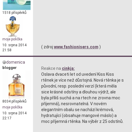
1518 příspěvků
moje polička
10. srpna 2014
( zdroj
www.fashionisers.com
)
21:58
domenica
blogger
Reakce na
cinkja:
Oslava dvaceti let od uvedení Kiss Kiss
rtěnek je více než důstojná. Nová rtěnka je s
původní, resp. poslední verzí (která měla
sice krásné odstíny a dlouhou výdrž, ale
byla příliš suchá a na rtech ne zrovna moc
8034 příspěvků
příjemná), nesrovnatelná. V novém
moje polička
elegantním obalu se nachází krémová,
10. srpna 2014
hydratující (obsahuje mangové máslo) a
22:17
moc příjemná rtěnka. Na výběr z 25 odstínů.