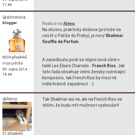
17:49
domenica
blogger
Reakce na
Alena:
Na obzoru, prakticky doslova (protože na
cestě z Paříže do Prahy), je nový
Shalimar
Souffle de Parfum.
8034 příspěvků
A zanedlouho poté se objeví nová vůně v
moje polička
řadě Les Elixirs Charnels -
French Kiss.
Jak
09. srpna 2014
tato řada obsahuje velmi žensky vyznívající
18:44
kompozice, tak French Kiss by mezi ně
měla krásně zapadnout. :-)
Alena
Tak Shalimar asi ne, ale na French Kiss se
těším, že budu mít možnost vyzkoušet!
57 příspěvků