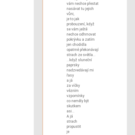
vám nechce přestat
nasávat tu jejich
vůni,
je to jak
probouzení, když
se vám ještě
nechce odhrnovat
pokrývku a zatím
jen chodidla
opatrně překonávají
strach ze světla…
…když sluneční
paprsky
nadzvedávají mi
řasy
a já
za víčky
vězním
vzpomínky
co neměly být
skutkem
asi…
A já
strach
propustit
je