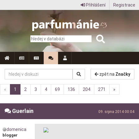
Přihlášení
Registrace
Parfumanie.cz
–
vše
o
vůních,
parfémech
zpět na
Značky
a
«
1
2
3
4
69
136
204
271
»
aromaterapii
Guerlain
09. srpna 2014 00:04
domenica
blogger