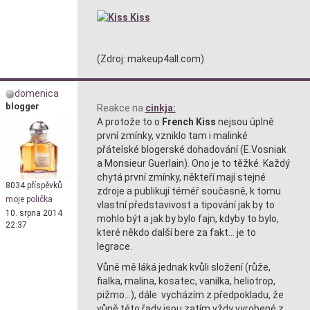
(Zdroj: makeup4all.com)
domenica
blogger
Reakce na
cinkja:
A protože to o
French Kiss
nejsou úplně
první zmínky, vzniklo tam i malinké
přátelské blogerské dohadování (E.Vosniak
a Monsieur Guerlain). Ono je to těžké. Každý
chytá první zmínky, někteří mají stejné
8034 příspěvků
zdroje a publikují téméř současně, k tomu
moje polička
vlastní představivost a tipování jak by to
10. srpna 2014
mohlo být a jak by bylo fajn, kdyby to bylo,
22:37
které někdo další bere za fakt... je to
legrace.
Vůně mě láká jednak kvůli složení (růže,
fialka, malina, kosatec, vanilka, heliotrop,
pižmo...), dále vycházím z předpokladu, že
vůně této řady jsou zatím vždy vyrobené z