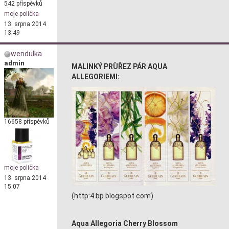
542 příspěvků
moje polička
13. srpna 2014
13:49
wendulka
admin
MALINKÝ PRŮŘEZ PÁR AQUA
ALLEGORIEMI:
16658 příspěvků
moje polička
13. srpna 2014
15:07
(http:4.bp.blogspot.com)
Aqua Allegoria Cherry Blossom