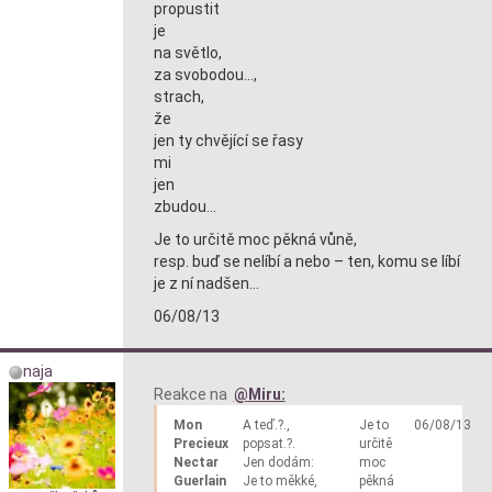
propustit
je
na světlo,
za svobodou…,
strach,
že
jen ty chvějící se řasy
mi
jen
zbudou…
Je to určitě moc pěkná vůně,
resp. buď se nelíbí a nebo – ten, komu se líbí
je z ní nadšen…
06/08/13
naja
Reakce na
Miru:
Mon
A teď.?.,
Je to
06/08/13
Precieux
popsat.?.
určitě
Nectar
Jen dodám:
moc
Guerlain
Je to měkké,
pěkná