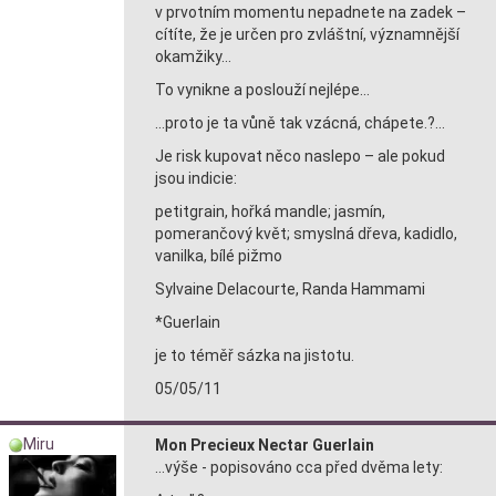
v prvotním momentu nepadnete na zadek –
cítíte, že je určen pro zvláštní, významnější
okamžiky…
To vynikne a poslouží nejlépe…
…proto je ta vůně tak vzácná, chápete.?…
Je risk kupovat něco naslepo – ale pokud
jsou indicie:
petitgrain, hořká mandle; jasmín,
pomerančový květ; smyslná dřeva, kadidlo,
vanilka, bílé pižmo
Sylvaine Delacourte, Randa Hammami
*Guerlain
je to téměř sázka na jistotu.
05/05/11
Miru
Mon Precieux Nectar Guerlain
…výše - popisováno cca před dvěma lety: