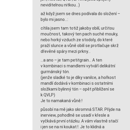
neviditelnou nitkou…)
až když jsem se dnes podívala do složení –
bylo mi jasno…:
cítila jsem tam totiž jakoby obilí, určitou
moučnost, takový ten pach suché mouky,
nebo horký vzduch ze stodoly, do které
praží slunce a vůně obilí se protlačuje skrž
dřevěné spáry mezi prkny…
…a ano – je tam petitgrain… A ten
v kombinaci s mandlemi vytváří delikátní
gurmánský tón.
(jenže sladké to je díky vanilce, a hořkost
mandlí dodává v kombinaci s ostatními
složkami bylinný tón – opět přiblížení se
k QVLP)
Je to namakaná vůně.!
působí na mě jako skromná STAR. Přijde na
inerview, pohodlně se usadí v křesle a
vyčkává první otázku. A vám vlastně stačí
i jen se na ni koukat.!. Je to klidná a