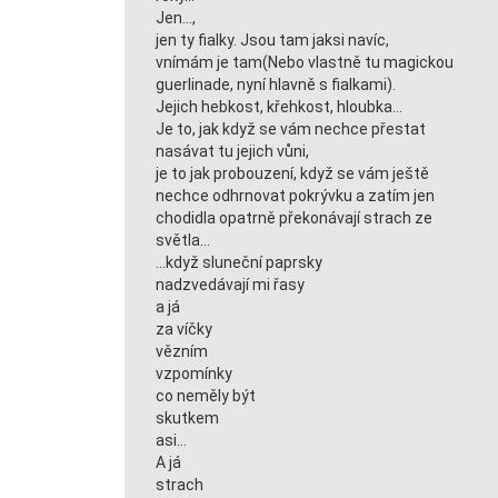
Jen…,
jen ty fialky. Jsou tam jaksi navíc,
vnímám je tam(Nebo vlastně tu magickou
guerlinade, nyní hlavně s fialkami).
Jejich hebkost, křehkost, hloubka…
Je to, jak když se vám nechce přestat
nasávat tu jejich vůni,
je to jak probouzení, když se vám ještě
nechce odhrnovat pokrývku a zatím jen
chodidla opatrně překonávají strach ze
světla…
…když sluneční paprsky
nadzvedávají mi řasy
a já
za víčky
vězním
vzpomínky
co neměly být
skutkem
asi…
A já
strach