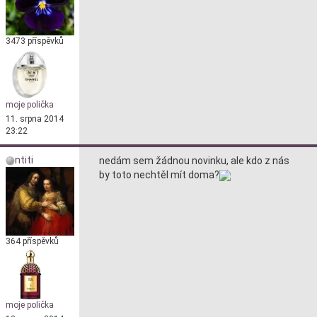
3473 příspěvků
moje polička
11. srpna 2014
23:22
ntiti
nedám sem žádnou novinku, ale kdo z nás
by toto nechtěl mít doma?
364 příspěvků
moje polička