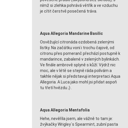
nímž si zlehka pohrává větřík a ve vzduchu
je cítit čerstvě posečená tráva.
Aqua Allegoria Mandarine Basilic
Osvěžující citronáda ozdobená zelenými
lístky. Na začátku voní i trochu čajově, od
citronu přes pomeranč přechází postupně k
mandarince, zabalené v zelených bylinkách.
Ve finále ambrově splyně s kůží. Výdrž nic
moc, ale v létě se stejně ráda polívám a
takhle nějak si představuji interpretaci Aqua
Allegoria.
A Luca jako mohl jsi přidat aspoň
tu třetí hvězdu ;) .
Aqua Allegoria Mentafolia
Hehe, nevěřila jsem, ale vážně to tam je:
žvýkačky Wrigley´s Spearmint, zubní pasta