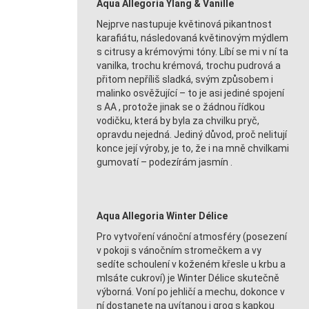
Aqua Allegoria Ylang & Vanille
Nejprve nastupuje květinová pikantnost
karafiátu, následovaná květinovým mýdlem
s citrusy a krémovými tóny. Líbí se mi v ní ta
vanilka, trochu krémová, trochu pudrová a
přitom nepříliš sladká, svým způsobem i
malinko osvěžující – to je asi jediné spojení
s AA , protože jinak se o žádnou řídkou
vodičku, která by byla za chvilku pryč,
opravdu nejedná. Jediný důvod, proč nelitují
konce její výroby, je to, že i na mně chvilkami
gumovatí – podezírám jasmín .
Aqua Allegoria Winter Délice
Pro vytvoření vánoční atmosféry (posezení
v pokoji s vánočním stromečkem a vy
sedíte schoulení v koženém křesle u krbu a
mlsáte cukroví) je Winter Délice skutečně
výborná. Voní po jehličí a mechu, dokonce v
ní dostanete na uvítanou i grog s kapkou