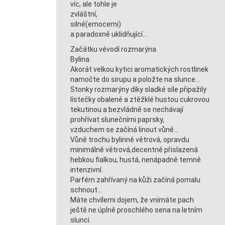
víc, ale tohle je
zvláštní,
silné(emocemi)
a paradoxně uklidňující…
Začátku vévodí rozmarýna.
Bylina.
Akorát velkou kytici aromatických rostlinek
namočte do sirupu a položte na slunce…
Stonky rozmarýny díky sladké síle připažily
lístečky obalené a ztěžklé hustou cukrovou
tekutinou a bezvládně se nechávají
prohřívat slunečními paprsky,
vzduchem se začíná linout vůně…
Vůně trochu bylinně větrová, opravdu
minimálně větrová,decentně přislazená
hebkou fialkou, hustá, nenápadně temně
intenzivní.
Parfém zahřívaný na kůži začíná pomalu
schnout…
Máte chvílemi dojem, že vnímáte pach
ještě ne úplně proschlého sena na letním
slunci.