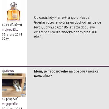
Od časů, kdy Pierre-François-Pascal
Guerlain otevřel svůj první obchod na rue de
8034 příspěvků
Rivoli, uplynulo už
186 let
a za dobu své
moje polička
existence uvedla značka na trh přes
700
09. srpna 2014
vůní
.
00:04
Alena
Moni, je něco nového na obzoru / nějaká
nová vůně?
57 příspěvků
moje polička
09. srpna 2014