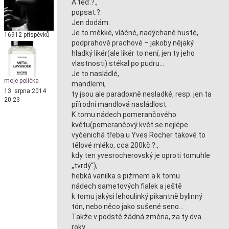
A teď.?.,
popsat.?.
Jen dodám:
Je to měkké, vláčné, nadýchaně husté,
16912 příspěvků
podprahově prachové – jakoby nějaký
hladký likér(ale likér to není, jen ty jeho
vlastnosti) stékal po pudru…
Je to nasládlé,
moje polička
mandlemi,
13. srpna 2014
ty jsou ale paradoxně nesladké, resp. jen ta
20:23
přírodní mandlová nasládlost.
K tomu nádech pomerančového
květu(pomerančový květ se nejlépe
vyčenichá třeba u Yves Rocher takové to
tělové mléko, cca 200kč.?.,
kdy ten yvesrocherovský je oproti tomuhle
„tvrdý“),
hebká vanilka s pižmem a k tomu
nádech sametových fialek a ještě
k tomu jakýsi lehoulinký pikantně bylinný
tón, nebo něco jako sušené seno…
Takže v podstě žádná změna, za ty dva
roky…