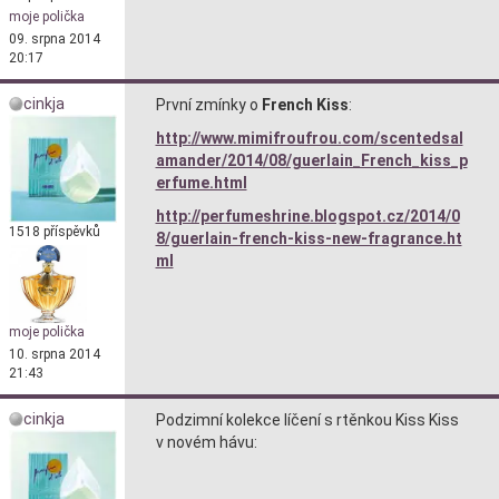
moje polička
09. srpna 2014
20:17
cinkja
První zmínky o
French Kiss
:
http://www.mimifroufrou.com/scentedsal
amander/2014/08/guerlain_French_kiss_p
erfume.html
http://perfumeshrine.blogspot.cz/2014/0
1518 příspěvků
8/guerlain-french-kiss-new-fragrance.ht
ml
moje polička
10. srpna 2014
21:43
cinkja
Podzimní kolekce líčení s rtěnkou Kiss Kiss
v novém hávu: