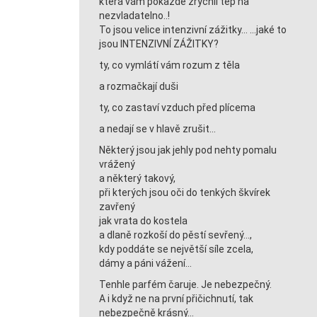
která vám pokaždé zrychlí tep na
nezvladatelno..!
To jsou velice intenzivní zážitky… …jaké to
jsou INTENZIVNÍ ZÁŽITKY?
ty, co vymlátí vám rozum z těla
a rozmačkají duši
ty, co zastaví vzduch před plícema
a nedají se v hlavě zrušit…
Některý jsou jak jehly pod nehty pomalu
vrážený
a některý takový,
při kterých jsou oči do tenkých škvírek
zavřený
jak vrata do kostela
a dlaně rozkoší do pěstí sevřený…,
kdy poddáte se největší síle zcela,
dámy a páni vážení…
Tenhle parfém čaruje. Je nebezpečný.
A i když ne na první přičichnutí, tak
nebezpečně krásný…