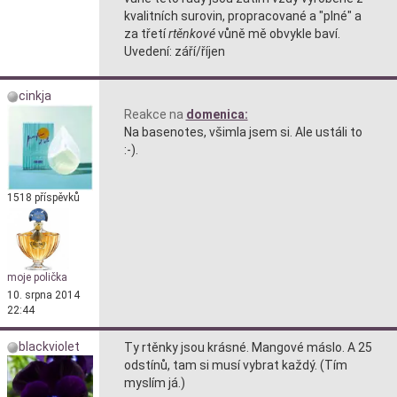
kvalitních surovin, propracované a "plné" a
za třetí
rtěnkové
vůně mě obvykle baví.
Uvedení: září/říjen
cinkja
Reakce na
domenica:
Na basenotes, všimla jsem si. Ale ustáli to
:-).
1518 příspěvků
moje polička
10. srpna 2014
22:44
blackviolet
Ty rtěnky jsou krásné. Mangové máslo. A 25
odstínů, tam si musí vybrat každý. (Tím
myslím já.)