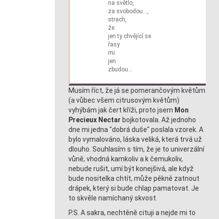
na světlo,
za svobodou…,
strach,
že
jen ty chvějící se
řasy
mi
jen
zbudou…
Musím říct, že já se pomerančovým květům
(a vůbec všem citrusovým květům)
vyhýbám jak čert kříži, proto jsem
Mon
Precieux Nectar
bojkotovala. Až jednoho
dne mi jedna "dobrá duše" poslala vzorek. A
bylo vymalováno, láska veliká, která trvá už
dlouho. Souhlasím s tím, že je to univerzální
vůně, vhodná kamkoliv a k čemukoliv,
nebude rušit, umí být konejšivá, ale když
bude nositelka chtít, může pěkně zatnout
drápek, který si bude chlap pamatovat. Je
to skvěle namíchaný skvost.
P.S. A sakra, nechtěně cituji a nejde mi to