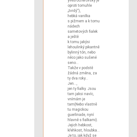
yvesrocherovský je
oproti tomuhle
„tvrdý“),
hebká vanilka
s pižmem a k tomu
nádech
sametových fialek
a ještě
k tomu jakýsi
lehoulinký pikantně
bylinný tón, nebo
něco jako sušené
seno…
Takže v podstě
žádná změna, za
ty dva roky…
Jen…,
jen ty fialky. Jsou
tam jaksi navíc,
vnímám je
tam(Nebo vlastně
tu magickou
guerlinade, nyní
hlavně s fialkami).
Jejich hebkost,
křehkost, hloubka…
Je to, jak když se