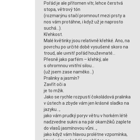
Pořád je ale přítomen vítr, lehce čerstvá
stopa, větrový tón
(rozmarýnu stačí promnout mezi prsty a
nos vám protáhne, i když už je naprosto
suchá…).
Křehkost.
Malé květinky jsou relativně křehké. Ano, na
povrchu po určité době vysušené skoro na
troud, ale uvnitř pořád houževnaté…
Přesně jako parfém – křehký, ale
s ohromnou vnitřní silou…
(už jsem zase naměko…)
Pralinky a jasmín?
Zavřít oči a
je to mžik.
Jako se rychle rozpustí čokoládová pralinka
v ústech a zbyde vám jen krásné sladko na
jazyku…,
jako vám prudký poryv větru v horkém létě
nadzvedne sukni a na pár okamžiků zaplete
do vlasů jasmínovou vůni…,
jako když vám hlavou prolétne vzpomínka,