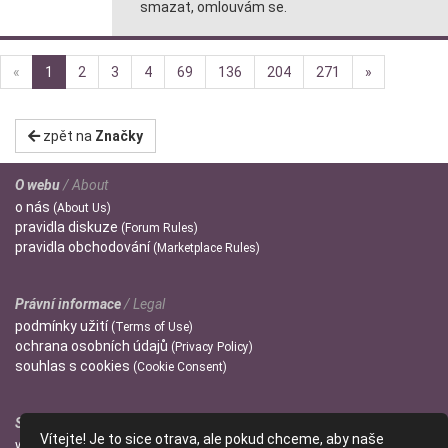
smazat, omlouvám se.
«
1
2
3
4
69
136
204
271
»
zpět na
Značky
O webu
/ About
o
nás
(About Us)
pravidla
diskuze
(Forum Rules)
pravidla
obchodování
(Marketplace Rules)
Právní informace
/ Legal
podmínky
užití
(Terms of Use)
ochrana
osobních údajů
(Privacy Policy)
souhlas s
cookies
(Cookie Consent)
Správci
/ Admins
Vítejte! Je to sice otrava, ale pokud chceme, aby naše
wendulka