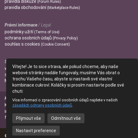
pravidla
diskuze
(Forum Rules)
pravidla
obchodování
(Marketplace Rules)
Právní informace
/ Legal
podmínky
užití
(Terms of Use)
ochrana
osobních údajů
(Privacy Policy)
souhlas s
cookies
(Cookie Consent)
Správci
/ Admins
Vítejte! Je to sice otrava, ale pokud chceme, aby naše
wendulka
webové stránky nadále fungovaly, musíme Vás obrat o
slniecko
trochu Vašeho času, abyste si nastavili své vlastní
Mitzi
kombinace cukroví. Koláčky si prosím nastavte podle své
chuti:
Kontakt
/ Contact
Více informací o zpracování osobních údajů najdete v našich
Kontaktujte nás
zásadách ochrany osobních údajů
.
(Contact Us)
info@parfumanie.cz
facebook.com/parfumaniecz
Přijmout vše
Odmítnout vše
Nastavit preference
© 2014 - 2026
parfumanie.cz