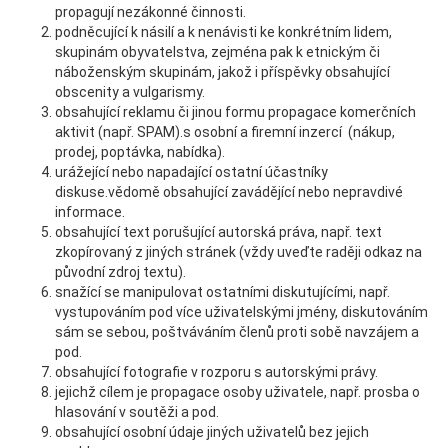
propagují nezákonné činnosti.
podněcující k násilí a k nenávisti ke konkrétním lidem,
skupinám obyvatelstva, zejména pak k etnickým či
náboženským skupinám, jakož i příspěvky obsahující
obscenity a vulgarismy.
obsahující reklamu či jinou formu propagace komerčních
aktivit (např. SPAM).s osobní a firemní inzercí (nákup,
prodej, poptávka, nabídka).
urážející nebo napadající ostatní účastníky
diskuse.vědomě obsahující zavádějící nebo nepravdivé
informace.
obsahující text porušující autorská práva, např. text
zkopírovaný z jiných stránek (vždy uveďte raději odkaz na
původní zdroj textu).
snažící se manipulovat ostatními diskutujícími, např.
vystupováním pod více uživatelskými jmény, diskutováním
sám se sebou, poštváváním členů proti sobě navzájem a
pod.
obsahující fotografie v rozporu s autorskými právy.
jejichž cílem je propagace osoby uživatele, např. prosba o
hlasování v soutěži a pod.
obsahující osobní údaje jiných uživatelů bez jejich