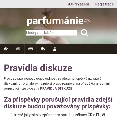
Přihlášení
Registrace
Parfumanie.cz
–
vše
o
vůních,
parfémech
Pravidla diskuze
a
Provozovatel nenese odpovědnost za obsah příspěvků uživatelů
aromaterapii
diskuzního fóra, ale vyhrazuje si právo reagovat na příspěvky a jednání
porušující níže vypsaná
PRAVIDLA DISKUZE
.
Za příspěvky porušující pravidla zdejší
diskuze budou považovány příspěvky:
které jakýmkoliv způsobem porušují zákony ČR a EU, či