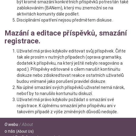
být kromě smazání konkrétních příspěvků potrestán také
zablokováním (BANem), který mu znemožní se na
aktivitách komunity dále podílet.
Disciplinární opatření nejsou předmětem diskuse.
Mazání a editace příspěvků, smazání
registrace.
Uživatel má právo kdykoliv editovat svůj příspěvek. Čiňte
tak ale prosím v nutných případech (oprava gramatiky,
dodatek k příspěvku, na který ještě nebylo reagováno a
apod.). Příspěvky editované s cílem narušit kontinuitu
diskuze nebo zdiskredtovat reakce ostatních uživatelů
budou vnímané jako porušení pravidel diskuze.
Na úplné smazání svých příspěvků uživatel nemá nárok,
neboť by to narušilo kontunuitu diskuzí.
Uživatel má právo kdykoliv požádat o smazání své
registrace. K úplnému smazání jeho příspěvku ani v
takovém případě z výše zmíněných důvodů nedojde.
O webu
/ About
o
nás
(About Us)