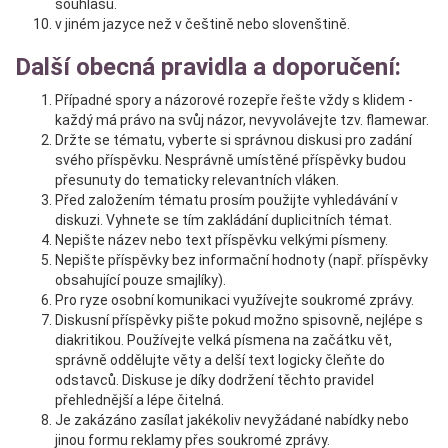
souhlasu.
v jiném jazyce než v češtině nebo slovenštině.
Další obecná pravidla a doporučení:
Případné spory a názorové rozepře řešte vždy s klidem -
každý má právo na svůj názor, nevyvolávejte tzv. flamewar.
Držte se tématu, vyberte si správnou diskusi pro zadání
svého příspěvku. Nesprávně umístěné příspěvky budou
přesunuty do tematicky relevantních vláken.
Před založením tématu prosím použijte vyhledávání v
diskuzi. Vyhnete se tím zakládání duplicitních témat.
Nepište název nebo text příspěvku velkými písmeny.
Nepište příspěvky bez informační hodnoty (např. příspěvky
obsahující pouze smajlíky).
Pro ryze osobní komunikaci využívejte soukromé zprávy.
Diskusní příspěvky pište pokud možno spisovně, nejlépe s
diakritikou. Používejte velká písmena na začátku vět,
správně oddělujte věty a delší text logicky čleňte do
odstavců. Diskuse je díky dodržení těchto pravidel
přehlednější a lépe čitelná.
Je zakázáno zasílat jakékoliv nevyžádané nabídky nebo
jinou formu reklamy přes soukromé zprávy.