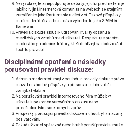
Nevyvolávejte a nepodporujte debaty, jejichž předmětem je
jakákoliv jiná internetová komunita na webech se stejným
zaměřením jako Parfumánie a dění v ní. Takové příspěvky
mají moderátoři a admin právo vyhodnotit jako SPAM či
flamewar.
Pravidla diskuze slouží k udržování kvality obsahu a
mezilidských vztahů mezi uživateli. Respektujte prosím
moderátory a administrátory, kteří dohlížejí na dodržování
těchto pravidel.
Disciplinární opatření a následky
porušování pravidel diskuze:
Admin a moderátoři mají v souladu s pravidly diskuze právo
mazat nevhodné příspěvky a přesouvat, slučovat či
zamykat vlákna.
Na porušování pravidel internetového fóra může být
uživatel upozorněn varováním v diskusi nebo
prostřednictvím soukromých zpráv.
Příspěvky porušující pravidla diskuze mohou být smazány
bez varování.
Pokud uživatel opětovně nebo hrubě poruší pravidla, může