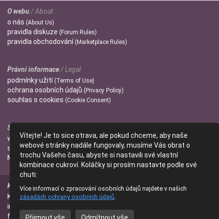
O webu
/ About
o
nás
(About Us)
pravidla
diskuze
(Forum Rules)
pravidla
obchodování
(Marketplace Rules)
Právní informace
/ Legal
podmínky
užití
(Terms of Use)
ochrana
osobních údajů
(Privacy Policy)
souhlas s
cookies
(Cookie Consent)
Správci
/ Admins
Vítejte! Je to sice otrava, ale pokud chceme, aby naše
wendulka
webové stránky nadále fungovaly, musíme Vás obrat o
slniecko
trochu Vašeho času, abyste si nastavili své vlastní
Mitzi
kombinace cukroví. Koláčky si prosím nastavte podle své
chuti:
Kontakt
/ Contact
Více informací o zpracování osobních údajů najdete v našich
Kontaktujte nás
zásadách ochrany osobních údajů
.
(Contact Us)
info@parfumanie.cz
facebook.com/parfumaniecz
Přijmout vše
Odmítnout vše