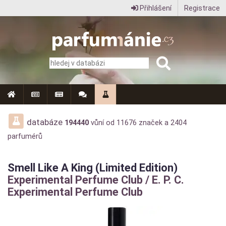
Přihlášení
Registrace
Parfumanie.cz
–
vše
o
vůních,
parfémech
databáze
194440
vůní od
11676
značek a
2404
parfumérů
a
aromaterapii
Smell Like A King (Limited Edition)
Experimental Perfume Club / E. P. C.
Experimental Perfume Club