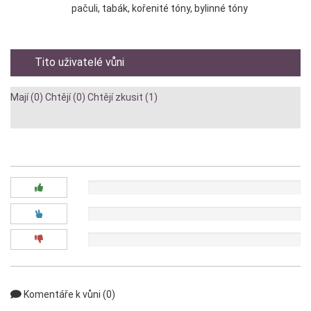
pačuli, tabák, kořenité tóny, bylinné tóny
Tito uživatelé vůni
Mají (0)
Chtějí (0)
Chtějí zkusit (1)
Diskuze:
0x
0x
0x
Komentáře k vůni (0)